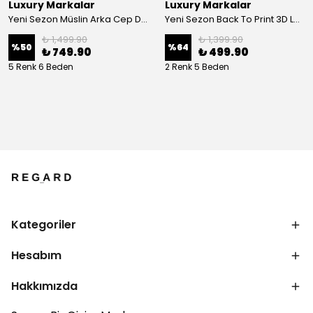
Luxury Markalar
Luxury Markalar
Yeni Sezon Müslin Arka Cep Detaylı Pantalon
Yeni Sezon Back To Print 3D Logo T-shirt
₺ 1,499.90
₺ 1,399.90
%
50
%
64
₺ 749.90
₺ 499.90
5 Renk 6 Beden
2 Renk 5 Beden
Kategoriler
Hesabım
Hakkımızda