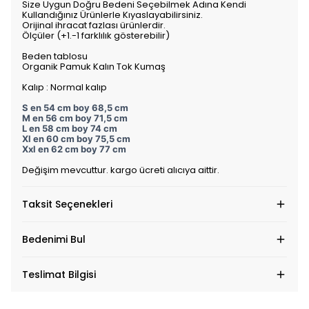
Size Uygun Doğru Bedeni Seçebilmek Adına Kendi
Kullandığınız Ürünlerle Kıyaslayabilirsiniz.
Orijinal ihracat fazlası ürünlerdir.
Ölçüler (+1.-1 farklılık gösterebilir)
Beden tablosu
Organik Pamuk Kalın Tok Kumaş
Kalıp : Normal kalıp
S en 54 cm boy 68,5 cm
M en 56 cm boy 71,5 cm
L en 58 cm boy 74 cm
Xl en 60 cm boy 75,5 cm
Xxl en 62 cm boy 77 cm
Değişim mevcuttur. kargo ücreti alıcıya aittir.
Taksit Seçenekleri
Bedenimi Bul
Teslimat Bilgisi