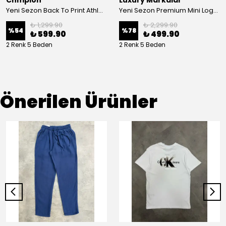
Chmpion
Luxury Markalar
Yeni Sezon Back To Print Athletics Depth T-shirt
Yeni Sezon Premium Mini Logo Yan Detaylı Basic-shirt
₺ 1,299.90
₺ 2,299.90
%
54
%
78
₺ 599.90
₺ 499.90
2 Renk 5 Beden
2 Renk 5 Beden
Önerilen Ürünler