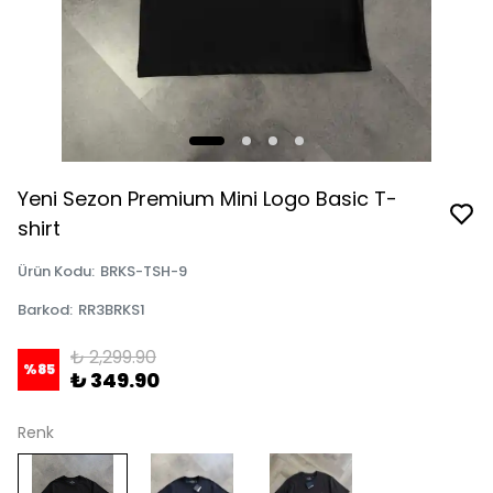
Yeni Sezon Premium Mini Logo Basic T-
shirt
Ürün Kodu
:
BRKS-TSH-9
Barkod
:
RR3BRKS1
₺ 2,299.90
%
85
₺ 349.90
Renk