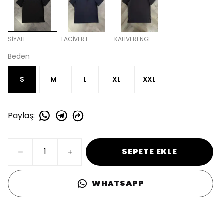
SİYAH
LACİVERT
KAHVERENGİ
Beden
S
M
L
XL
XXL
Paylaş
:
SEPETE EKLE
WHATSAPP