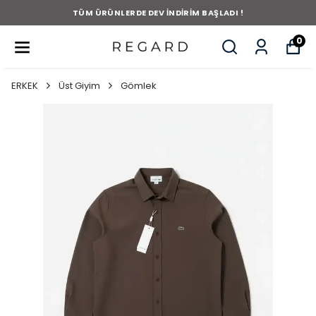
TÜM ÜRÜNLERDE DEV İNDİRİM BAŞLADI !
0
ERKEK
Üst Giyim
Gömlek