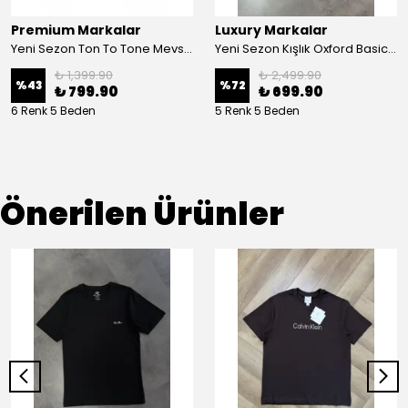
Premium Markalar
Luxury Markalar
Yeni Sezon Ton To Tone Mevsimlik Gömlek
Yeni Sezon Kışlık Oxford Basic Logo Gömlek
₺ 1,399.90
₺ 2,499.90
%
43
%
72
₺ 799.90
₺ 699.90
6 Renk 5 Beden
5 Renk 5 Beden
Önerilen Ürünler