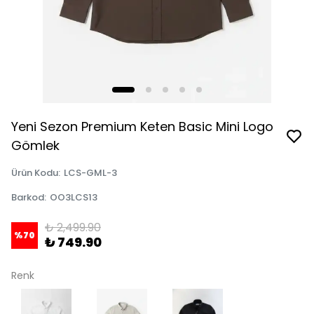
Yeni Sezon Premium Keten Basic Mini Logo
Gömlek
Ürün Kodu
:
LCS-GML-3
Barkod
:
OO3LCS13
₺ 2,499.90
%
70
₺ 749.90
Renk