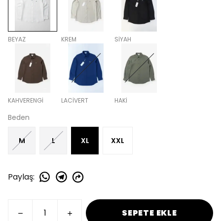
BEYAZ
KREM
SİYAH
KAHVERENGİ
LACİVERT
HAKİ
Beden
M
L
XL
XXL
Paylaş
:
SEPETE EKLE