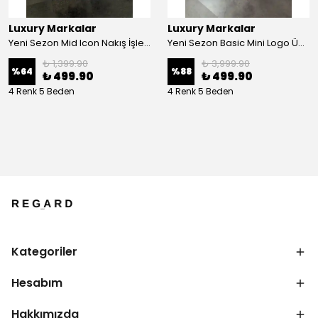
Luxury Markalar
Luxury Markalar
Yeni Sezon Mid Icon Nakış İşleme Logo T-shirt
Yeni Sezon Basic Mini Logo Üç İplik Şardonsuz Sweatshirt
₺ 1,399.90
₺ 3,999.90
%
64
%
88
₺ 499.90
₺ 499.90
4 Renk 5 Beden
4 Renk 5 Beden
Kategoriler
Hesabım
Hakkımızda