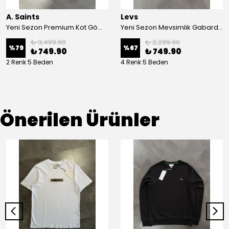
A. Saints
Levs
Yeni Sezon Premium Kot Gömlek
Yeni Sezon Mevsimlik Gabardin Gömlek/Ceket
₺ 3,499.90
₺ 2,299.90
%
79
%
67
₺ 749.90
₺ 749.90
2 Renk 5 Beden
4 Renk 5 Beden
Önerilen Ürünler