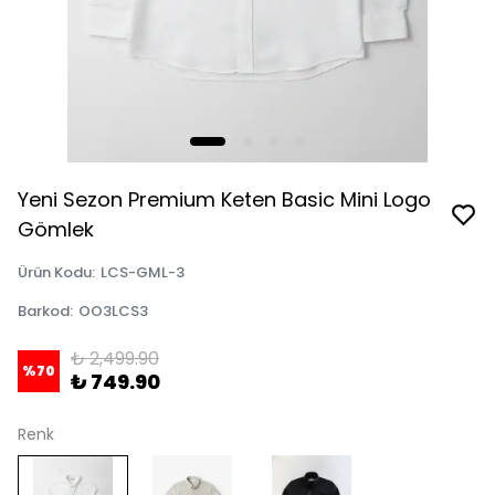
Yeni Sezon Premium Keten Basic Mini Logo
Gömlek
Ürün Kodu
:
LCS-GML-3
Barkod
:
OO3LCS3
₺ 2,499.90
%
70
₺ 749.90
Renk