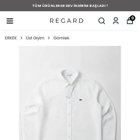
TÜM ÜRÜNLERDE DEV İNDİRİM BAŞLADI !
0
ERKEK
Üst Giyim
Gömlek