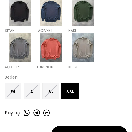
SİYAH
LACİVERT
HAKİ
AÇIK GRİ
TURUNCU
KREM
Beden
M
L
XL
XXL
Paylaş
: