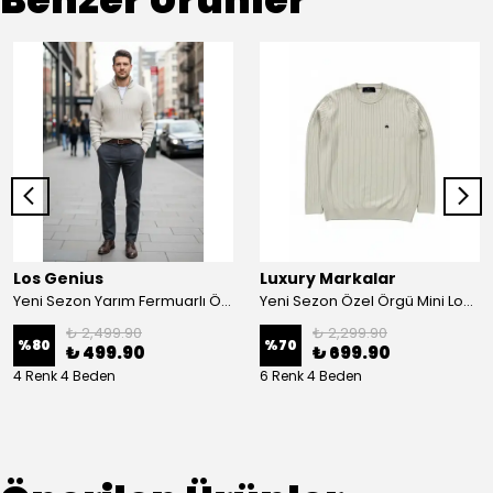
Los Genius
Luxury Markalar
Yeni Sezon Yarım Fermuarlı Özel Örgü Yün Kazak
Yeni Sezon Özel Örgü Mini Logo Triko
₺ 2,499.90
₺ 2,299.90
%
80
%
70
₺ 499.90
₺ 699.90
4 Renk 4 Beden
6 Renk 4 Beden