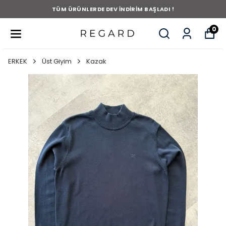
TÜM ÜRÜNLERDE DEV İNDİRİM BAŞLADI !
0
ERKEK
Üst Giyim
Kazak