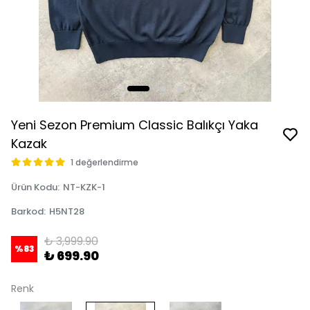
Yeni Sezon Premium Classic Balıkçı Yaka
Kazak
1 değerlendirme
Ürün Kodu
:
NT-KZK-1
Barkod
:
H5NT28
₺ 3,999.90
%
83
₺ 699.90
Renk