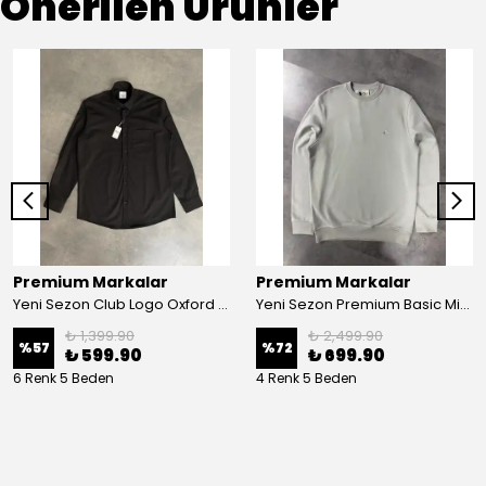
Önerilen Ürünler
Premium Markalar
Premium Markalar
Yeni Sezon Club Logo Oxford Gömlek
Yeni Sezon Premium Basic Mini Logo Üç İplik Şardonsuz Sweatshirt
₺ 1,399.90
₺ 2,499.90
%
57
%
72
₺ 599.90
₺ 699.90
6 Renk 5 Beden
4 Renk 5 Beden