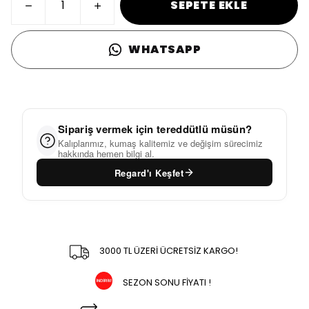
SEPETE EKLE
WHATSAPP
Sipariş vermek için tereddütlü müsün?
Kalıplarımız, kumaş kalitemiz ve değişim sürecimiz
hakkında hemen bilgi al.
Regard'ı Keşfet
3000 TL ÜZERİ ÜCRETSİZ KARGO!
SEZON SONU FİYATI !