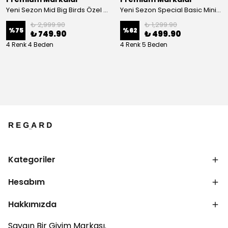
Yeni Sezon Mid Big Birds Özel Baskı T-shirt
Yeni Sezon Special Basic Mini Logo Classic T-shirt
₺ 2,999.90
₺ 1,299.90
%
75
%
62
₺ 749.90
₺ 499.90
4 Renk 4 Beden
4 Renk 5 Beden
Kategoriler
Hesabım
Hakkımızda
Saygın Bir Giyim Markası.