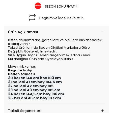
SEZON SONU FİYATI !
Değişim ve İade Mevcuttur.
Ürün Açıklaması
Lütfen açıklamalara. görsellere ve ölçülere dikkat ederek
sipariş veriniz.
Tekstil Ürünlerinde Beden Ölçüleri Markalara Göre
Değişiklik Gösterebilmektedir.
Size Uygun Doğru Bedeni Seçebilmek Adına Kendi
Kullandığınız Ürünlerle Kıyaslayabilirsiniz.
Mevsimlik kumaş
Regular kalıp
Beden tablosu
30 bel eni 40 cm boy 103 cm
31 bel eni 41 cm boy 104,5 cm
32 bel eni 42 cm boy 105
33 bel eni 43 cm boy 105 cm
34 bel eni 44,5 cm boy 106 cm
36 bel eni 46 cm boy 107 cm
Taksit Seçenekleri