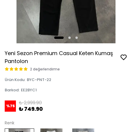
Yeni Sezon Premium Casual Keten Kumaş
Pantolon
2 değerlendirme
Ürün Kodu
:
BYC-PNT-22
Barkod
:
EE2BYC1
₺ 2,999.90
%
75
₺ 749.90
Renk