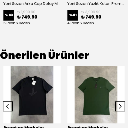
Yeni Sezon Arka Cep Detay Müslin Pantolon
Yeni Sezon Yazlık Keten Premium Pantolon
₺ 1,999.90
₺ 3,999.90
%
63
%
81
₺ 749.90
₺ 749.90
5 Renk 6 Beden
4 Renk 5 Beden
Önerilen Ürünler
Premium Markalar
Premium Markalar