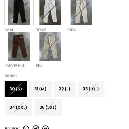
SİYAH
BEYAZ
KREM
KAHVERENGİ
BEJ
Beden
30 (S)
31 (M)
32 (L)
33 ( XL )
34 (XXL)
36 (3XL)
Paylaş
: