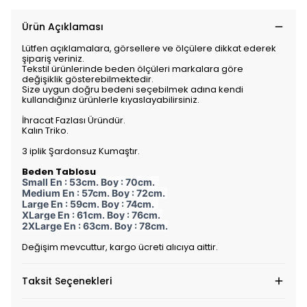
Ürün Açıklaması
Lütfen açıklamalara, görsellere ve ölçülere dikkat ederek
şipariş veriniz.
Tekstil ürünlerinde beden ölçüleri markalara göre
değişiklik gösterebilmektedir.
Size uygun doğru bedeni seçebilmek adına kendi
kullandığınız ürünlerle kıyaslayabilirsiniz.
İhracat Fazlası Üründür.
Kalın Triko.
3 iplik Şardonsuz Kumaştır.
Beden Tablosu
Small En : 53cm. Boy : 70cm.
Medium En : 57cm. Boy : 72cm.
Large En : 59cm. Boy : 74cm.
XLarge En : 61cm. Boy : 76cm.
2XLarge En : 63cm. Boy : 78cm.
Değişim mevcuttur, kargo ücreti alıcıya aittir.
Taksit Seçenekleri