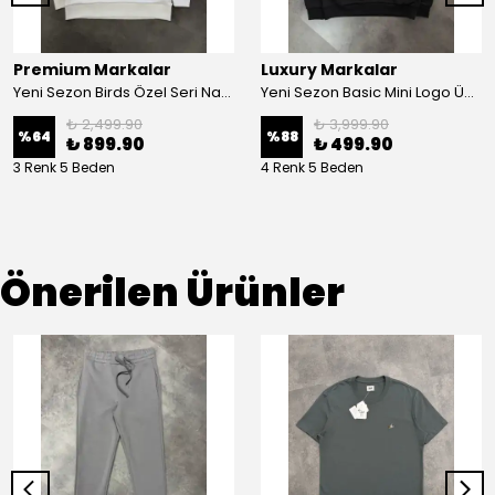
Premium Markalar
Luxury Markalar
Yeni Sezon Birds Özel Seri Nakış Logo Şardonlu Sweatshirt
Yeni Sezon Basic Mini Logo Üç İplik Şardonsuz Sweatshirt
₺ 2,499.90
₺ 3,999.90
%
64
%
88
₺ 899.90
₺ 499.90
3 Renk 5 Beden
4 Renk 5 Beden
Önerilen Ürünler