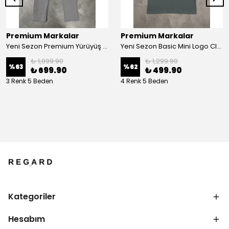
Premium Markalar
Premium Markalar
Yeni Sezon Premium Yürüyüş Pantolonu
Yeni Sezon Basic Mini Logo Classic T-shirt
₺ 1,899.90
₺ 1,299.90
%
63
%
62
₺ 699.90
₺ 499.90
3 Renk 5 Beden
4 Renk 5 Beden
Kategoriler
Hesabım