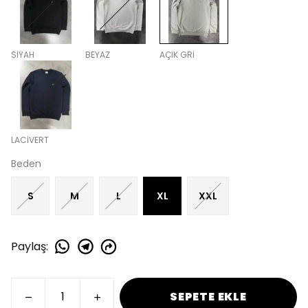
SİYAH
BEYAZ
AÇIK GRİ
LACİVERT
Beden
S
M
L
XL
XXL
Paylaş
:
SEPETE EKLE