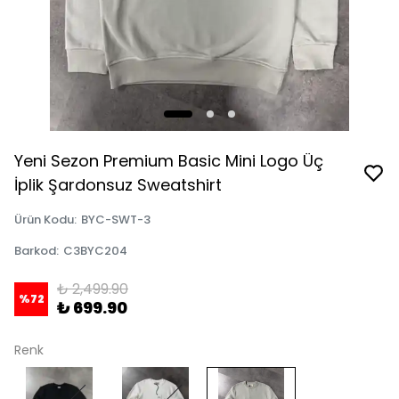
Yeni Sezon Premium Basic Mini Logo Üç
İplik Şardonsuz Sweatshirt
Ürün Kodu
:
BYC-SWT-3
Barkod
:
C3BYC204
₺ 2,499.90
%
72
₺ 699.90
Renk