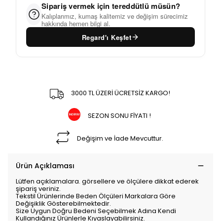
Sipariş vermek için tereddütlü müsün?
Kalıplarımız, kumaş kalitemiz ve değişim sürecimiz
hakkında hemen bilgi al.
Regard'ı Keşfet
3000 TL ÜZERİ ÜCRETSİZ KARGO!
SEZON SONU FİYATI !
Değişim ve İade Mevcuttur.
Ürün Açıklaması
Lütfen açıklamalara. görsellere ve ölçülere dikkat ederek
şipariş veriniz.
Tekstil Ürünlerinde Beden Ölçüleri Markalara Göre
Değişiklik Gösterebilmektedir.
Size Uygun Doğru Bedeni Seçebilmek Adına Kendi
Kullandığınız Ürünlerle Kıyaslayabilirsiniz.