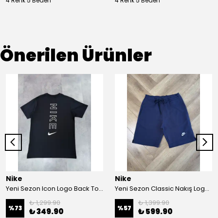
4 Renk 5 Beden
4 Renk 5 Beden
Önerilen Ürünler
Nike
Nike
Yeni Sezon Icon Logo Back To Print T-shirt
Yeni Sezon Classic Nakış Logo Pamuklu Şort
₺ 1,299.90
₺ 1,399.90
%
73
%
57
₺ 349.90
₺ 599.90