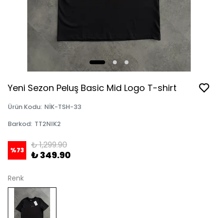
Yeni Sezon Peluş Basic Mid Logo T-shirt
Ürün Kodu
:
NİK-TSH-33
Barkod
:
TT2NIK2
₺ 1,299.90
%
73
₺ 349.90
Renk