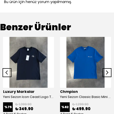
Bu ürün için henüz yorum yapılmamış.
Benzer Ürünler
Luxury Markalar
Chmpion
Yeni Sezon Icon Ceast Logo T-shirt
Yeni Sezon Classic Basic Mini Logo T-shirt
₺ 1,399.90
₺ 1,299.90
%
75
%
62
₺ 349.90
₺ 499.90