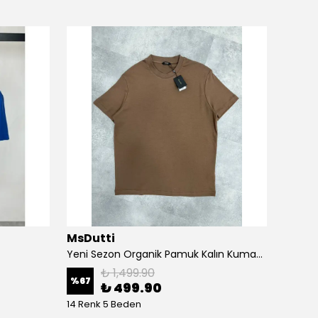
MsDutti
Week
Yeni Sezon Organik Pamuk Kalın Kumaş Relax Fit T-shirt
Oversi
₺ 1,499.90
%
67
%
17
₺ 499.90
14 Renk 5 Beden
3 Bede