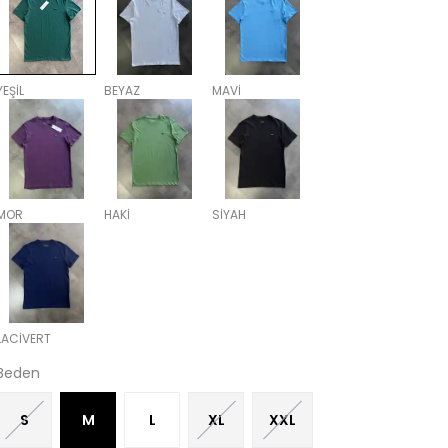
YEŞİL
BEYAZ
MAVİ
MOR
HAKİ
SİYAH
LACİVERT
Beden
S
M
L
XL
XXL