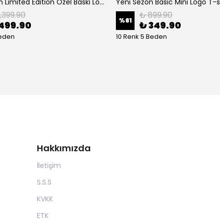
Yeni Sezon Limited Edition Özel Baskı Logo T-shirt
Yeni Sezon Basic Mini Logo T-s
1,399.90
₺ 899.90
%
61
499.90
₺ 349.90
Beden
10 Renk 5 Beden
Hakkımızda
İletişim
S.S.S
KVKK
ETK