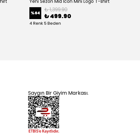
hirt
Yeni Sezon Mid Icon Mini Logo T-shirt
₺ 1,399.90
%
64
%
70
₺ 499.90
4 Renk 5 Beden
2 Renk
Saygın Bir Giyim Markası.