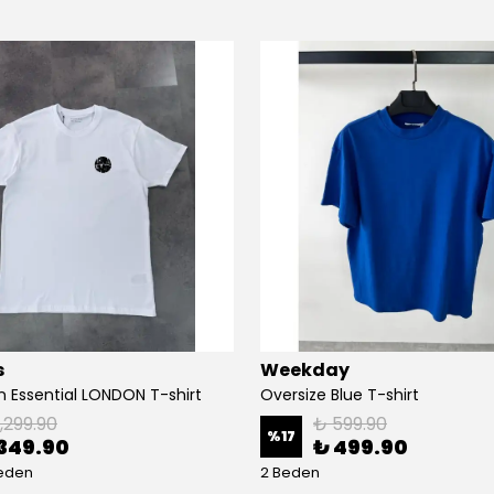
s
Weekday
n Essential LONDON T-shirt
Oversize Blue T-shirt
1,299.90
₺ 599.90
%
17
349.90
₺ 499.90
Beden
2 Beden