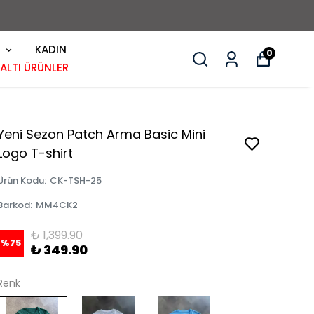
KADIN
0
 ALTI ÜRÜNLER
Yeni Sezon Patch Arma Basic Mini
Logo T-shirt
Ürün Kodu
:
CK-TSH-25
Barkod
:
MM4CK2
₺ 1,399.90
%
75
₺ 349.90
Renk