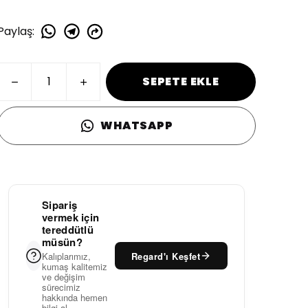
Paylaş
:
SEPETE EKLE
WHATSAPP
Sipariş
vermek için
tereddütlü
müsün?
Regard'ı Keşfet
Kalıplarımız,
kumaş kalitemiz
ve değişim
sürecimiz
hakkında hemen
bilgi al.