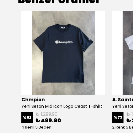
Chmpion
A. Saint
Yeni Sezon Premium Essential Baskılı T-shirt
Yeni Sezon Mid Icon Logo Ceast T-shirt
Yeni Sezo
₺ 1,299.90
₺ 
%
62
%
73
₺ 499.90
₺ 
4 Renk 5 Beden
2 Renk 5 