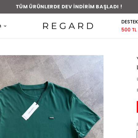
0-48 SAAT İÇERİSİNDE KARGODA !
DESTEK
m
500 TL