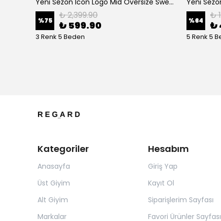
Yeni Sezon Parçalı Özel Tam Fermuarlı Ceket
Yeni Sezon Icon Logo Mid Oversize Sweatshirt
₺ 2,399.90
₺ 
%
75
%
64
₺ 599.90
₺ 
3 Renk 5 Beden
5 Renk 5 
Kategoriler
Hesabım
Anasayfa
Giriş Yap
Üst Giyim
Kayıt Ol
Alt Giyim
Siparişlerim Sayfası
Markalar
Favori Ürünler Sayfası