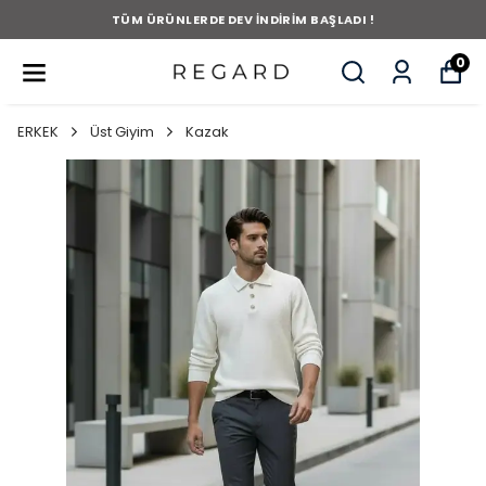
TÜM ÜRÜNLERDE DEV İNDİRİM BAŞLADI !
0
ERKEK
Üst Giyim
Kazak