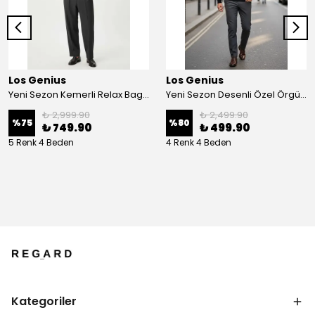
Los Genius
Los Genius
Yeni Sezon Kemerli Relax Baggy Kumaş Pantalon
Yeni Sezon Desenli Özel Örgü Detaylı Yün Kazak
₺ 2,999.90
₺ 2,499.90
%
75
%
80
₺ 749.90
₺ 499.90
5 Renk 4 Beden
4 Renk 4 Beden
Kategoriler