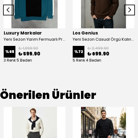
Luxury Markalar
Los Genius
Yeni Sezon Yarım Fermuarlı Premium Özel Yarım Fermuarlı Triko
Yeni Sezon Casual Örgü Kalın Kazak
₺ 1,899.90
₺ 2,499.90
%
68
%
72
₺ 599.90
₺ 699.90
3 Renk 5 Beden
5 Renk 4 Beden
Önerilen Ürünler