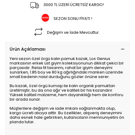
3000 TL ÜZERİ ÜCRETSİZ KARGO!
SEZON SONU FİYATI !
Değişim ve İade Mevcuttur.
Ürün Açıklaması
Yeni sezon özel örgü kalın pamuk kazak, Los Genius
markasının erkek üst giyim koleksiyonunun dikkat çekici bir
parçasıdır. Relax fit tasarımı, rahat bir giyim deneyimi
sunarken, 1.85 boy ve 80 kg ağırlığındaki manken üzerinde
small bedenin nasıl durduğunu gözler önüne serer.
Bu kazak, özel örgü kumaşı ile kalın organik pamuktan
üretilmiştir, bu da ona ağır ve kaliteli bir his kazandırır.
Yüksek kaliteli malzeme, hem dayanıklılığı hem de konforu
bir arada sunar.
Müşterilere değişim ve iade imkanı sağlanmakta olup,
kargo ücreti alıcıya aittir. Bu özellikler, alışveriş deneyimini
daha esnek hale getirirken, kullanıcıların memnuniyetini ön
planda tutar.