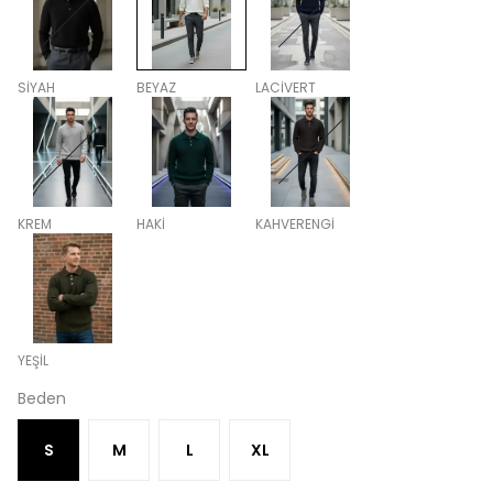
SİYAH
BEYAZ
LACİVERT
KREM
HAKİ
KAHVERENGİ
YEŞİL
Beden
S
M
L
XL