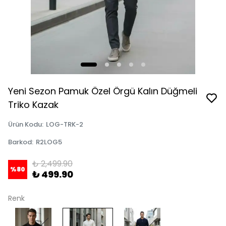
Yeni Sezon Pamuk Özel Örgü Kalın Düğmeli
Triko Kazak
Ürün Kodu
:
LOG-TRK-2
Barkod
:
R2LOG5
₺ 2,499.90
%
80
₺ 499.90
Renk