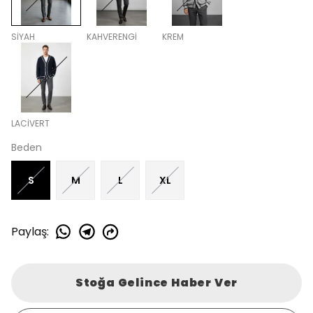
SİYAH
KAHVERENGİ
KREM
LACİVERT
Beden
S
M
L
XL
Paylaş
:
Stoğa Gelince Haber Ver