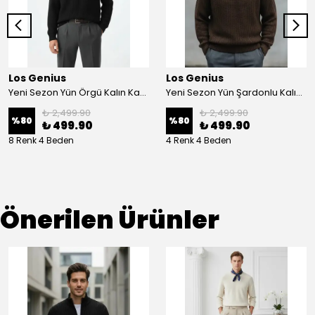
Los Genius
Los Genius
Yeni Sezon Yün Örgü Kalın Kazak
Yeni Sezon Yün Şardonlu Kalın Kazak
₺ 2,499.90
₺ 2,499.90
%
80
%
80
₺ 499.90
₺ 499.90
8 Renk 4 Beden
4 Renk 4 Beden
Önerilen Ürünler