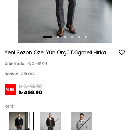
Yeni Sezon Özel Yün Örgü Düğmeli Hırka
Ürün Kodu
:
LOG-HRK-1
Barkod
:
G5LOG1
₺ 2,499.90
%
80
₺ 499.90
Renk