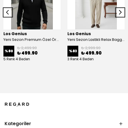
Los Genius
Los Genius
Yeni Sezon Premium Özel Örgü Yarım Fermuarlı Sweatshirt
Yeni Sezon Lastikli Relax Baggy Kumaş Pantalon
₺ 2,499.90
₺ 2,999.90
%
80
%
83
₺ 499.90
₺ 499.90
5 Renk 4 Beden
3 Renk 4 Beden
Kategoriler