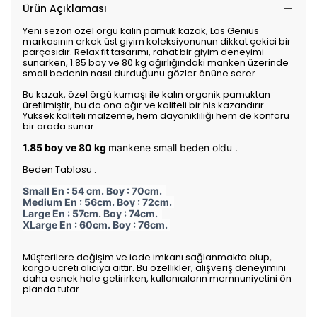
Ürün Açıklaması
Yeni sezon özel örgü kalın pamuk kazak, Los Genius
markasının erkek üst giyim koleksiyonunun dikkat çekici bir
parçasıdır. Relax fit tasarımı, rahat bir giyim deneyimi
sunarken, 1.85 boy ve 80 kg ağırlığındaki manken üzerinde
small bedenin nasıl durduğunu gözler önüne serer.
Bu kazak, özel örgü kumaşı ile kalın organik pamuktan
üretilmiştir, bu da ona ağır ve kaliteli bir his kazandırır.
Yüksek kaliteli malzeme, hem dayanıklılığı hem de konforu
bir arada sunar.
1.85 boy ve 80 kg
mankene small beden oldu .
Beden Tablosu :
Small En : 54 cm. Boy : 70cm.
Medium En : 56cm. Boy : 72cm.
Large En : 57cm. Boy : 74cm.
XLarge En : 60cm. Boy : 76cm.
Müşterilere değişim ve iade imkanı sağlanmakta olup,
kargo ücreti alıcıya aittir. Bu özellikler, alışveriş deneyimini
daha esnek hale getirirken, kullanıcıların memnuniyetini ön
planda tutar.