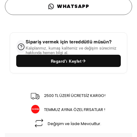
WHATSAPP
Sipariş vermek için tereddütlü müsün?
Kalıplarımız, kumaş kalitemiz ve değişim sürecimiz
hakkında hemen bilgi al.
Regard'ı Keşfet
2500 TL ÜZERİ ÜCRETSİZ KARGO!
TEMMUZ AYINA ÖZEL FIRSATLAR !
Değişim ve İade Mevcuttur.