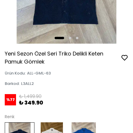
Yeni Sezon Özel Seri Triko Delikli Keten
Pamuk Gömlek
Ürün Kodu
:
ALL-GML-63
Barkod
:
L3ALL2
₺ 1,499.90
%
77
₺ 349.90
Renk