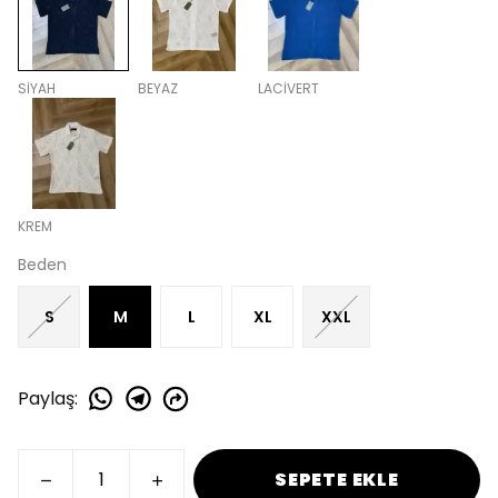
SİYAH
BEYAZ
LACİVERT
KREM
Beden
S
M
L
XL
XXL
Paylaş
:
SEPETE EKLE