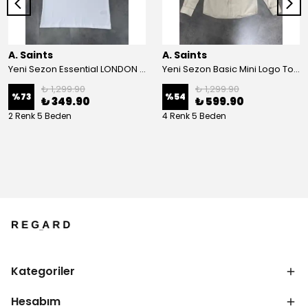
A. Saints
A. Saints
Yeni Sezon Essential LONDON T-shirt
Yeni Sezon Basic Mini Logo Ton To Tone Ham Keten Yazlık Gömlek
₺ 1,299.90
₺ 1,299.90
%
73
%
54
₺ 349.90
₺ 599.90
2 Renk 5 Beden
4 Renk 5 Beden
Kategoriler
Hesabım