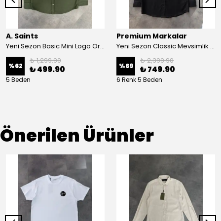
A. Saints
Premium Markalar
Yeni Sezon Basic Mini Logo Organik Pamuk Haki Gömlek
Yeni Sezon Classic Mevsimlik Pamuk Gömlek
₺ 1,299.90
₺ 2,399.90
%
62
%
69
₺ 499.90
₺ 749.90
5 Beden
6 Renk 5 Beden
Önerilen Ürünler