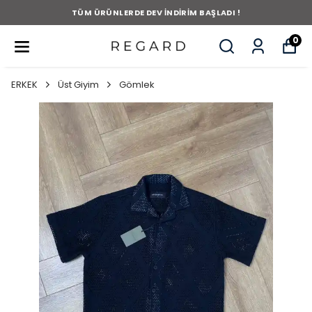
TÜM ÜRÜNLERDE DEV İNDİRİM BAŞLADI !
0
ERKEK
Üst Giyim
Gömlek