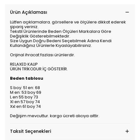
Ürün Açıklaması
Lütfen açıklamalara. görsellere ve ölçülere dikkat ederek
şipariş veriniz.
Tekstil Ürünlerinde Beden Ölçüleri Markalara Göre
Değişiklik Gösterebilmektedir.
Size Uygun Doğru Bedeni Seçebilmek Adına Kendi
Kullandığınız Ürünlerle Kıyaslayabilirsiniz.
Orijinal ihracat fazlası ürünlerdir.
RELAXED KALIP
ÜRÜN TRİKODUR İÇ GÖSTERİR.
Beden tablosu
S boy: 51 en: 68
M en: 53 boy 69
L en 55 boy 73
Xl en 57 boy 74
Xxl en 61 boy 74
Değişim mevcuttur. kargo ücreti alıcıya aittir.
Taksit Seçenekleri