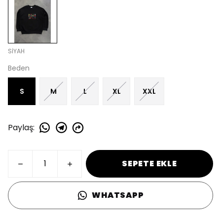
SİYAH
Beden
S
M
L
XL
XXL
Paylaş
:
SEPETE EKLE
WHATSAPP