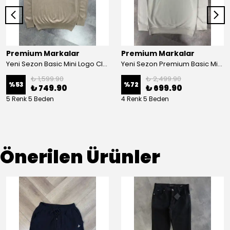
Premium Markalar
Premium Markalar
Yeni Sezon Basic Mini Logo Classic Yarım Fermuarlı Sweatshirt
Yeni Sezon Premium Basic Mini Logo Üç İplik Şardonsuz Sweatshirt
₺ 1,599.90
₺ 2,499.90
%
53
%
72
₺ 749.90
₺ 699.90
5 Renk 5 Beden
4 Renk 5 Beden
Önerilen Ürünler