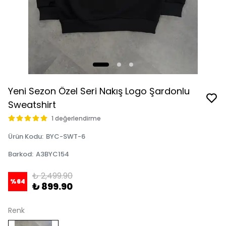
Yeni Sezon Özel Seri Nakış Logo Şardonlu
Sweatshirt
1 değerlendirme
Ürün Kodu
:
BYC-SWT-6
Barkod
:
A3BYC154
₺ 2,499.90
%
64
₺ 899.90
Renk