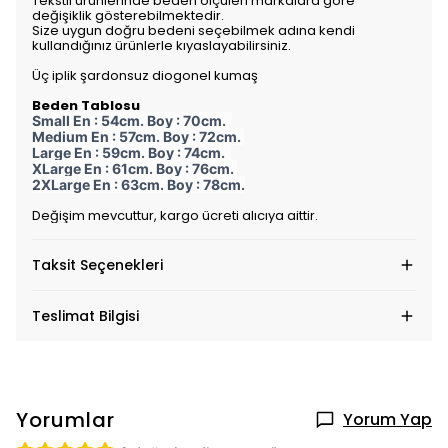
Tekstil ürünlerinde beden ölçüleri markalara göre
değişiklik gösterebilmektedir.
Size uygun doğru bedeni seçebilmek adına kendi
kullandığınız ürünlerle kıyaslayabilirsiniz.
Üç iplik şardonsuz diogonel kumaş
Beden Tablosu
Small En : 54cm. Boy : 70cm.
Medium En : 57cm. Boy : 72cm.
Large En : 59cm. Boy : 74cm.
XLarge En : 61cm. Boy : 76cm.
2XLarge En : 63cm. Boy : 78cm.
Değişim mevcuttur, kargo ücreti alıcıya aittir.
Taksit Seçenekleri
Teslimat Bilgisi
Yorumlar
Yorum Yap