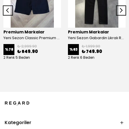
Premium Markalar
Premium Markalar
Yeni Sezon Classic Premium Mini Logo Regular Casual Müslin Şort
Yeni Sezon Gabardin Likralı Regular Pantalon
₺ 2,999.90
₺ 1,999.90
%
78
%
63
₺ 649.90
₺ 749.90
2 Renk 5 Beden
2 Renk 6 Beden
Kategoriler