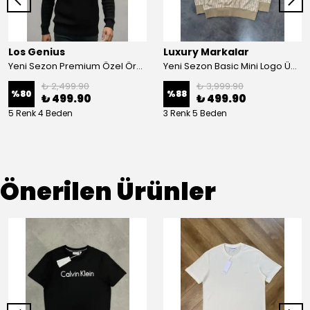
Los Genius
Luxury Markalar
Yeni Sezon Premium Özel Örgü Yarım Fermuarlı Sweatshirt
Yeni Sezon Basic Mini Logo Üç İplik Şardonsuz Sweatshirt
₺ 2,499.90
₺ 3,999.90
%
80
%
88
₺ 499.90
₺ 499.90
5 Renk 4 Beden
3 Renk 5 Beden
Önerilen Ürünler