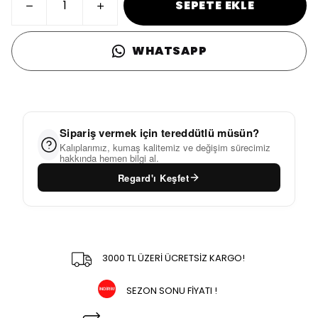
SEPETE EKLE
WHATSAPP
Sipariş vermek için tereddütlü müsün?
Kalıplarımız, kumaş kalitemiz ve değişim sürecimiz
hakkında hemen bilgi al.
Regard'ı Keşfet
3000 TL ÜZERİ ÜCRETSİZ KARGO!
SEZON SONU FİYATI !