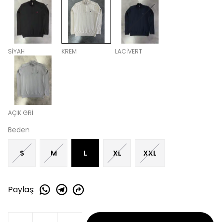
SİYAH
KREM
LACİVERT
AÇIK GRİ
Beden
S
M
L
XL
XXL
Paylaş
: