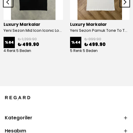
Luxury Markalar
Luxury Markalar
Yeni Sezon Mid Icon Iconıc Logo T-shirt
Yeni Sezon Pamuk Tone To Tone Logo T-shirt
₺ 1,399.90
₺ 899.90
%
64
%
44
₺ 499.90
₺ 499.90
4 Renk 5 Beden
5 Renk 5 Beden
Kategoriler
Hesabım