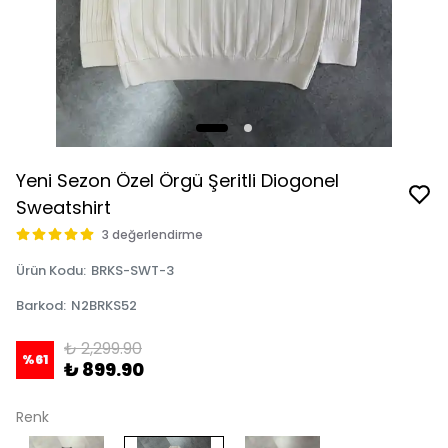
Yeni Sezon Özel Örgü Şeritli Diogonel
Sweatshirt
3 değerlendirme
Ürün Kodu
:
BRKS-SWT-3
Barkod
:
N2BRKS52
₺ 2,299.90
%
61
₺ 899.90
Renk