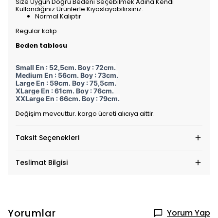
Size Uygun Doğru Bedeni Seçebilmek Adına Kendi
Kullandığınız Ürünlerle Kıyaslayabilirsiniz.
Normal Kalıptır
Regular kalıp
Beden tablosu
Small En : 52,5cm. Boy : 72cm.
Medium En : 56cm. Boy : 73cm.
Large En : 59cm. Boy : 75,5cm.
XLarge En : 61cm. Boy : 76cm.
XXLarge En : 66cm. Boy : 79cm.
Değişim mevcuttur. kargo ücreti alıcıya aittir.
Taksit Seçenekleri
Teslimat Bilgisi
Yorumlar
Yorum Yap