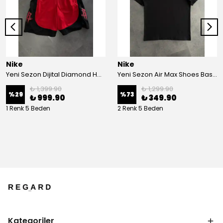
Nike
Nike
Yeni Sezon Dijital Diamond Houston Basketboll Şort
Yeni Sezon Air Max Shoes Basic Mini Logo T-shirt
₺ 1,399.90
₺ 1,299.90
%
29
%
73
₺ 999.90
₺ 349.90
1 Renk 5 Beden
2 Renk 5 Beden
Kategoriler