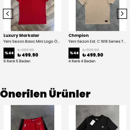
Luxury Markalar
Chmpion
Yeni Sezon Basic Mini Logo Özel Örmek Kumaş T-shirt
Yeni Sezon Est. C 1919 Series T-shirt
₺ 889.90
₺ 899.90
%
44
%
44
₺ 499.90
₺ 499.90
6 Renk 5 Beden
4 Renk 4 Beden
Önerilen Ürünler