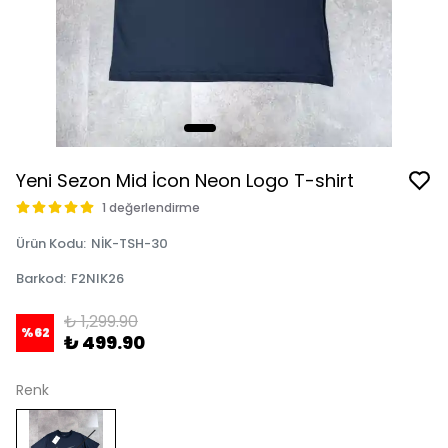
Yeni Sezon Mid İcon Neon Logo T-shirt
1 değerlendirme
Ürün Kodu
:
NİK-TSH-30
Barkod
:
F2NIK26
₺ 1,299.90
%
62
₺ 499.90
Renk