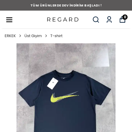
TÜM ÜRÜNLERDE DEV İNDİRİM BAŞLADI !
0
ERKEK
Üst Giyim
T-shirt