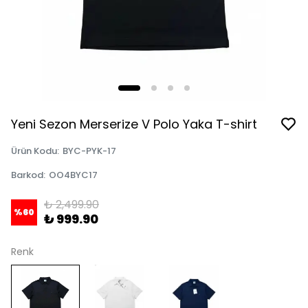
Yeni Sezon Merserize V Polo Yaka T-shirt
Ürün Kodu
:
BYC-PYK-17
Barkod
:
OO4BYC17
₺ 2,499.90
%
60
₺ 999.90
Renk