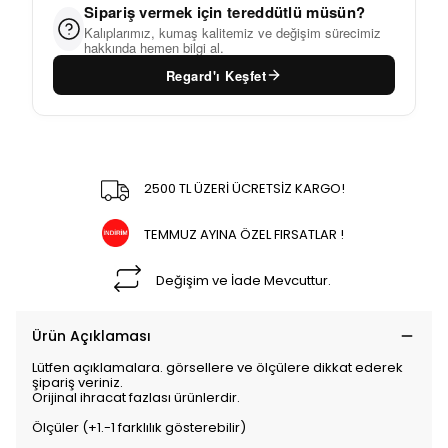
Sipariş vermek için tereddütlü müsün?
Kalıplarımız, kumaş kalitemiz ve değişim sürecimiz
hakkında hemen bilgi al.
Regard'ı Keşfet
2500 TL ÜZERİ ÜCRETSİZ KARGO!
TEMMUZ AYINA ÖZEL FIRSATLAR !
Değişim ve İade Mevcuttur.
Ürün Açıklaması
Lütfen açıklamalara. görsellere ve ölçülere dikkat ederek
şipariş veriniz.
Orijinal ihracat fazlası ürünlerdir.
Ölçüler (+1.-1 farklılık gösterebilir)