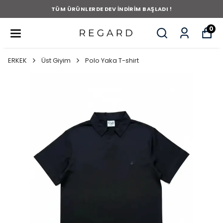
TÜM ÜRÜNLERDE DEV İNDİRİM BAŞLADI !
0
ERKEK
Üst Giyim
Polo Yaka T-shirt