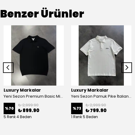
Benzer Ürünler
Luxury Markalar
Luxury Markalar
Yeni Sezon Premium Basic Mini Logo Polo Yaka Triko Tişört
Yeni Sezon Pamuk Pike İtalian Classic Logo Polo Yaka T-shirt
₺ 2,999.90
₺ 2,999.90
%
70
%
73
₺ 899.90
₺ 799.90
5 Renk 4 Beden
1 Renk 5 Beden