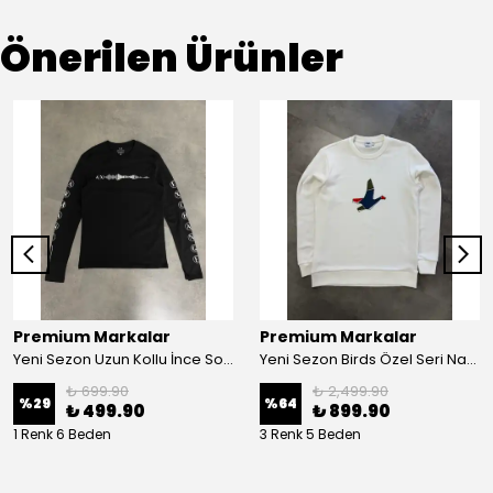
Önerilen Ürünler
Premium Markalar
Premium Markalar
Yeni Sezon Uzun Kollu İnce Sound Rhythm Logo T-shirt
Yeni Sezon Birds Özel Seri Nakış Logo Şardonlu Sweatshirt
₺ 699.90
₺ 2,499.90
%
29
%
64
₺ 499.90
₺ 899.90
1 Renk 6 Beden
3 Renk 5 Beden