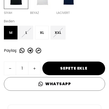
SİYAH
BEYAZ
LACİVERT
Beden
M
L
XL
XXL
Paylaş
:
SEPETE EKLE
WHATSAPP