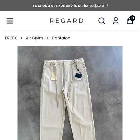
TÜM ÜRÜNLERDE DEV İNDİRİM BAŞLADI !
0
ERKEK
Alt Giyim
Pantalon