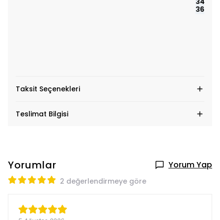
34 bel
36 bel
Taksit Seçenekleri
Teslimat Bilgisi
Yorumlar
Yorum Yap
2 değerlendirmeye göre