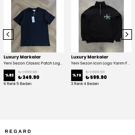
Luxury Markalar
Luxury Markalar
Yeni Sezon Classic Patch Logo Bisiklet Yaka T-shirt
Yeni Sezon Icon Logo Yarım Fermuarlı Sweatshirt
₺ 1,999.90
₺ 1,999.90
%
83
%
70
₺ 349.90
₺ 599.90
6 Renk 5 Beden
3 Renk 4 Beden