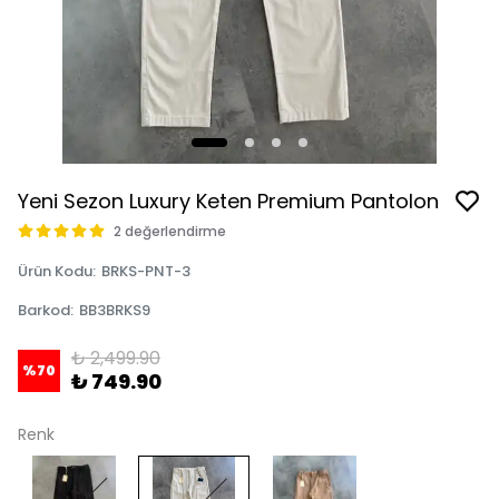
Yeni Sezon Luxury Keten Premium Pantolon
2 değerlendirme
Ürün Kodu
:
BRKS-PNT-3
Barkod
:
BB3BRKS9
₺ 2,499.90
%
70
₺ 749.90
Renk