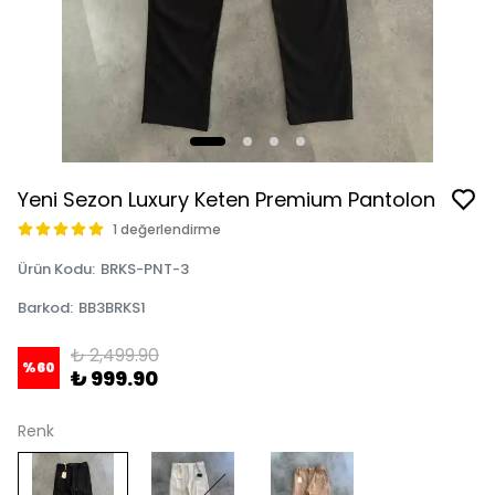
Yeni Sezon Luxury Keten Premium Pantolon
1 değerlendirme
Ürün Kodu
:
BRKS-PNT-3
Barkod
:
BB3BRKS1
₺ 2,499.90
%
60
₺ 999.90
Renk