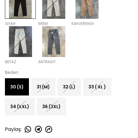
SİYAH
KREM
KAHVERENGİ
BEYAZ
ANTRASİT
Beden
30 (S)
31 (M)
32 (L)
33 ( XL )
34 (XXL)
36 (3XL)
Paylaş
: