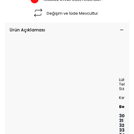
Değişim ve İade Mevcuttur.
Ürün Açıklaması
Lütfen 
Tekstil
Size Uy
Keten p
Beden 
30 bel
31 bel
32 bel
33 bel