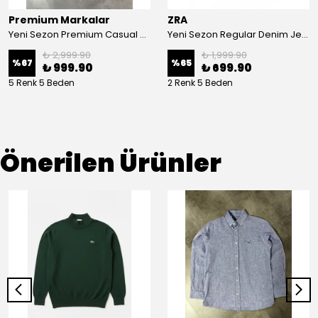
Premium Markalar
ZRA
Yeni Sezon Premium Casual Keten Pantolon
Yeni Sezon Regular Denim Jean Pantolon
₺ 2,999.90
₺ 1,999.90
%
67
%
65
₺ 999.90
₺ 699.90
5 Renk 5 Beden
2 Renk 5 Beden
Önerilen Ürünler