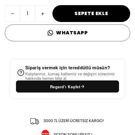
SEPETE EKLE
WHATSAPP
Sipariş vermek için tereddütlü müsün?
Kalıplarımız, kumaş kalitemiz ve değişim sürecimiz
hakkında hemen bilgi al.
Regard'ı Keşfet
3000 TL ÜZERİ ÜCRETSİZ KARGO!
SEZON SONU FİYATI !