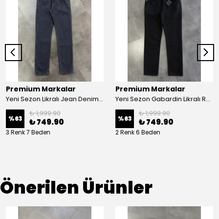
Premium Markalar
Premium Markalar
Yeni Sezon Likralı Jean Denim Pantolon
Yeni Sezon Gabardin Likralı Regular Pantalon
₺ 1,999.90
₺ 1,999.90
%
63
%
63
₺ 749.90
₺ 749.90
3 Renk 7 Beden
2 Renk 6 Beden
Önerilen Ürünler