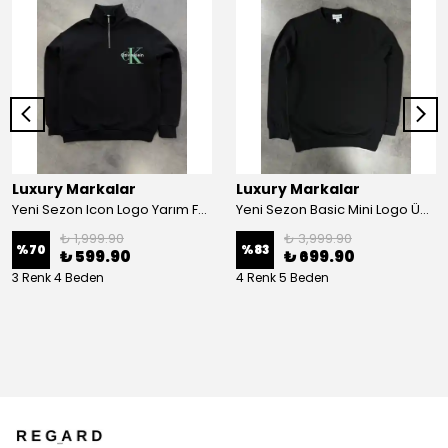
Luxury Markalar
Luxury Markalar
Yeni Sezon Icon Logo Yarım Fermuarlı Sweatshirt
Yeni Sezon Basic Mini Logo Üç İplik Şardonsuz Sweatshirt
₺ 1,999.90
₺ 3,999.90
%
70
%
83
₺ 599.90
₺ 699.90
3 Renk 4 Beden
4 Renk 5 Beden