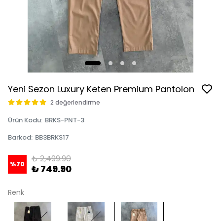
Yeni Sezon Luxury Keten Premium Pantolon
2 değerlendirme
Ürün Kodu
:
BRKS-PNT-3
Barkod
:
BB3BRKS17
₺ 2,499.90
%
70
₺ 749.90
Renk