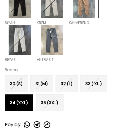
SİYAH
KREM
KAHVERENGİ
BEYAZ
ANTRASİT
Beden
30 (S)
31 (M)
32 (L)
33 ( XL )
34 (XXL)
36 (3XL)
Paylaş
: