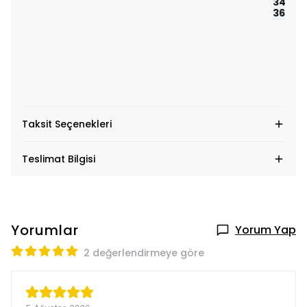
34 bel
36 bel
Taksit Seçenekleri
Teslimat Bilgisi
Yorumlar
Yorum Yap
2 değerlendirmeye göre