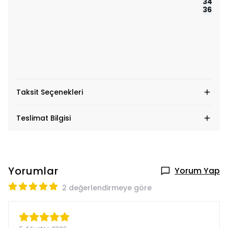
34 bel
36 bel
Taksit Seçenekleri
Teslimat Bilgisi
Yorumlar
Yorum Yap
2 değerlendirmeye göre