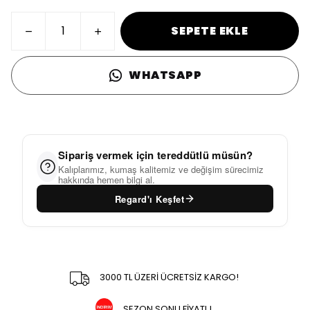
SEPETE EKLE
WHATSAPP
Sipariş vermek için tereddütlü müsün?
Kalıplarımız, kumaş kalitemiz ve değişim sürecimiz
hakkında hemen bilgi al.
Regard'ı Keşfet
3000 TL ÜZERİ ÜCRETSİZ KARGO!
SEZON SONU FİYATI !