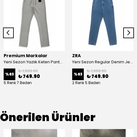
Premium Markalar
ZRA
Yeni Sezon Yazlık Keten Pantalon
Yeni Sezon Regular Denim Jean Pantolon
₺ 1,999.90
₺ 1,999.90
%
63
%
63
₺ 749.90
₺ 749.90
5 Renk 7 Beden
2 Renk 5 Beden
Önerilen Ürünler