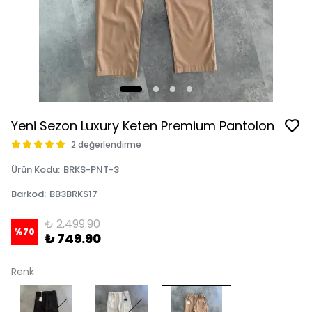
Yeni Sezon Luxury Keten Premium Pantolon
2 değerlendirme
Ürün Kodu
:
BRKS-PNT-3
Barkod
:
BB3BRKS17
₺ 2,499.90
%
70
₺ 749.90
Renk