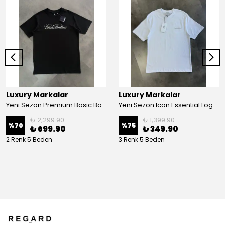
Luxury Markalar
Luxury Markalar
Yeni Sezon Premium Basic Back To Print Classic T-shirt
Yeni Sezon Icon Essential Logo T-shirt
₺ 2,299.90
₺ 1,399.90
%
70
%
75
₺ 699.90
₺ 349.90
2 Renk 5 Beden
3 Renk 5 Beden