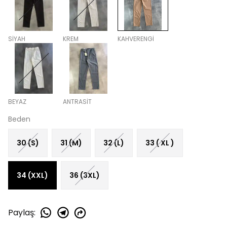
SİYAH
KREM
KAHVERENGİ
BEYAZ
ANTRASİT
Beden
30 (S)
31 (M)
32 (L)
33 ( XL )
34 (XXL)
36 (3XL)
Paylaş
: