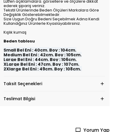
Lütfen açıklamalara. görsellere ve ölçülere dikkat
ederek şipariş veriniz.
Tekstil Ürünlerinde Beden Ölçüleri Markalara Göre
Değişiklik Gösterebilmektedir.
Size Uygun Doğru Bedeni Seçebilmek Adına Kendi
Kullandığınız Ürünlerle Kıyaslayabilirsiniz.
Kışlık kumaş
Beden tablosu
Small Bel Eni : 40cm. Boy : 104cm.
Medium Bel Eni : 42cm. Boy : 105cm.
Large Bel Eni : 44cm. Boy : 106cm.
XLarge Bel Eni : 47cm. Boy : 107cm.
2Xlarge Bel Eni : 49cm. Boy : 108cm.
Taksit Seçenekleri
Teslimat Bilgisi
Yorum Yap