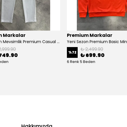
 Markalar
Premium Markalar
Yeni Sezon Mevsimlik Premium Casual Kumaş Pantalon
2,999.90
₺ 2,499.90
%
72
749.90
₺ 699.90
Beden
6 Renk 5 Beden
Hakkımızda