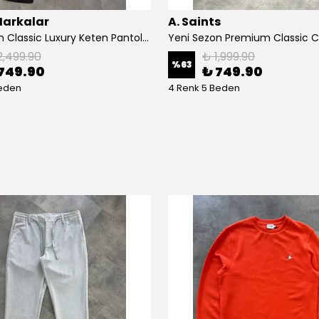
Markalar
A. Saints
Yeni Sezon Classic Luxury Keten Pantolon
2,499.90
₺ 1,999.90
%
63
749.90
₺ 749.90
Beden
4 Renk 5 Beden