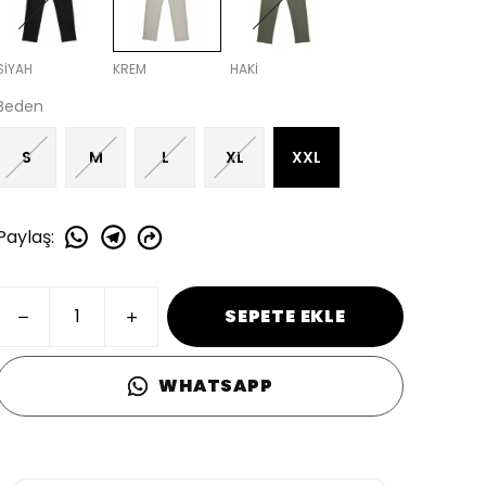
SİYAH
KREM
HAKİ
Beden
S
M
L
XL
XXL
Paylaş
:
SEPETE EKLE
WHATSAPP