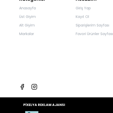
Anasayfa
Giriş Yap
Üst Giyim
Kayıt Ol
Alt Giyim
Siparişlerim Sayfası
Markalar
Favori Ürünler Sayfası
PİXELYA REKLAM AJANSI