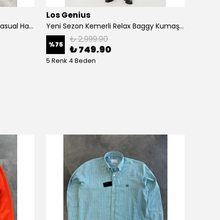
Los Genius
Prem
Yeni Sezon Premium Classic Casual Ham Keten Pantolon
Yeni Sezon Kemerli Relax Baggy Kumaş Pantalon
Yeni S
₺ 2,999.90
%
75
%
63
₺ 749.90
5 Renk 4 Beden
7 Renk