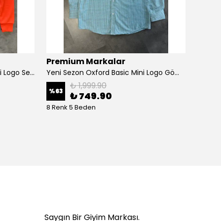
Premium Markalar
Prem
Yeni Sezon Premium Basic Mini Logo Selanik Sweatshirt
Yeni Sezon Oxford Basic Mini Logo Gömlek
₺ 1,999.90
%
63
%
78
₺ 749.90
8 Renk 5 Beden
2 Renk
Saygın Bir Giyim Markası.