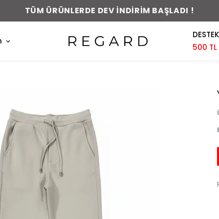
0-48 SAAT İÇERİSİNDE KARGODA !
DESTEK
m
500 TL