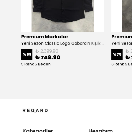
Premium Markalar
Premium
hirt
Yeni Sezon Classic Logo Gabardin Kışlık Gömlek
₺ 2,399.90
₺ 
%
69
%
75
₺ 749.90
₺ 
5 Renk 5 Beden
6 Renk 5 
Kategoriler
Hesabım