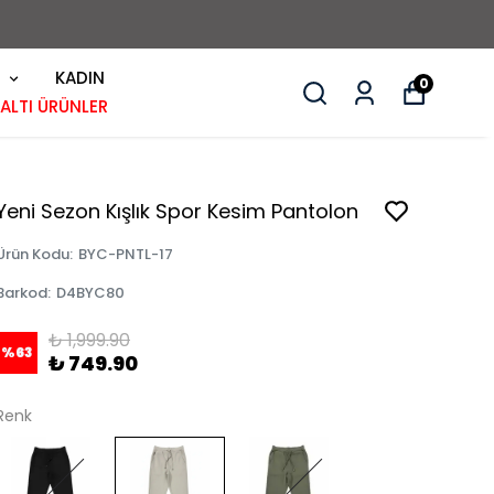
KADIN
0
 ALTI ÜRÜNLER
Yeni Sezon Kışlık Spor Kesim Pantolon
Ürün Kodu
:
BYC-PNTL-17
Barkod
:
D4BYC80
₺ 1,999.90
%
63
₺ 749.90
Renk