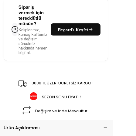
Sipariş
vermek için
tereddütlü
müsün?
Regard'ı Keşfet
Kalıplarımız,
kumaş kalitemiz
ve değişim
sürecimiz
hakkında hemen
bilgi al.
3000 TL ÜZERİ ÜCRETSİZ KARGO!
SEZON SONU FİYATI !
Değişim ve İade Mevcuttur.
Ürün Açıklaması