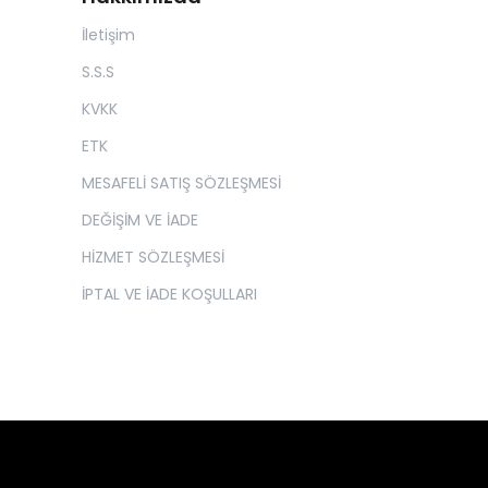
İletişim
S.S.S
KVKK
ETK
MESAFELİ SATIŞ SÖZLEŞMESİ
DEĞİŞİM VE İADE
HİZMET SÖZLEŞMESİ
İPTAL VE İADE KOŞULLARI