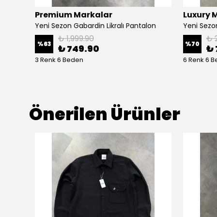
Premium Markalar
Luxury 
Yeni Sezon Lastikli Relax Baggy Kumaş Pantalon
Yeni Sezon Gabardin Likralı Pantalon
₺ 1,999.90
₺ 
%
63
%
70
₺ 749.90
₺ 
3 Renk 6 Beden
6 Renk 6 
Önerilen Ürünler