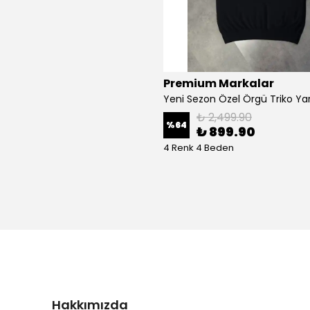
Premium Markalar
₺ 2,499.90
%
64
₺ 899.90
4 Renk 4 Beden
Hakkımızda