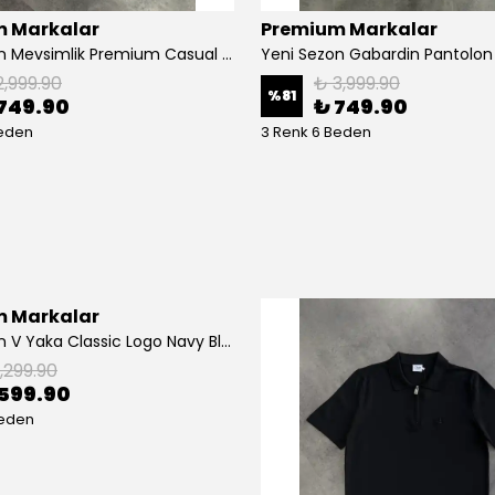
 Markalar
Premium Markalar
Yeni Sezon Mevsimlik Premium Casual Kumaş Pantalon
Yeni Sezon Gabardin Pantolon
2,999.90
₺ 3,999.90
%
81
749.90
₺ 749.90
Beden
3 Renk 6 Beden
 Markalar
Yeni Sezon V Yaka Classic Logo Navy Blue T-shirt
1,299.90
599.90
Beden