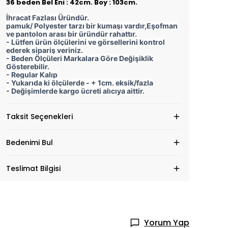
36 beden Bel Eni : 42cm. Boy : 103cm.
İhracat Fazlası Üründür.
pamuk/ Polyester tarzı bir kumaşı vardır,Eşofman
ve pantolon arası bir üründür rahattır.
- Lütfen ürün ölçülerini ve görsellerini kontrol
ederek sipariş veriniz.
- Beden Ölçüleri Markalara Göre Değişiklik
Gösterebilir.
- Regular Kalıp
- Yukarıda ki ölçülerde - + 1cm. eksik/fazla
- Değişimlerde kargo ücreti alıcıya aittir.
Taksit Seçenekleri
Bedenimi Bul
Teslimat Bilgisi
Yorum Yap