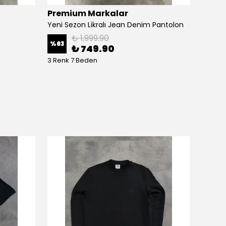
Premium Markalar
Luxur
Yeni Sezon Likralı Jean Denim Pantolon
₺ 1,999.90
%
63
%
63
₺ 749.90
3 Renk 7 Beden
3 Renk