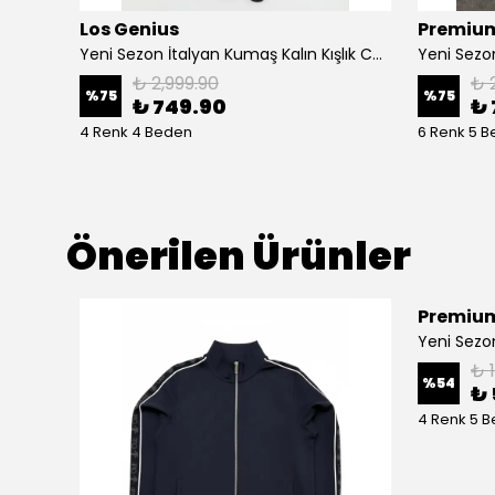
Los Genius
Premium
Yeni Sezon Kemerli İtalyan Kumaş Kalın Kışlık Casual Pantalon
Yeni Sezon İtalyan Kumaş Kalın Kışlık Casual Pantalon
₺ 2,999.90
₺ 
%
75
%
75
₺ 749.90
₺ 
4 Renk 4 Beden
6 Renk 5 
Önerilen Ürünler
Premium
₺ 
%
54
₺ 
4 Renk 5 