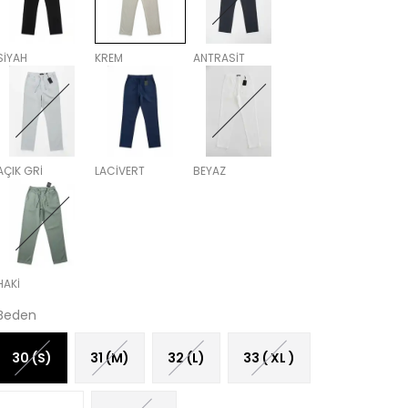
SİYAH
KREM
ANTRASİT
AÇIK GRİ
LACİVERT
BEYAZ
HAKİ
Beden
30 (S)
31 (M)
32 (L)
33 ( XL )