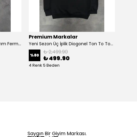
Premium Markalar
Prem
Yeni Sezon Özel Örgü Triko Yarım Fermuarlı Polo Yaka T-shirt
Yeni Sezon Üç İplik Diogonel Ton To Tone Logo Sweatshirt
₺ 2,499.90
%
80
%
78
₺ 499.90
4 Renk 5 Beden
2 Renk
Saygın Bir Giyim Markası.