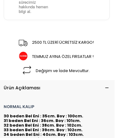
sürecimiz
hakkında hemen
bilgi al.
2500 TL ÜZERİ ÜCRETSİZ KARGO!
TEMMUZ AYINA ÖZEL FIRSATLAR !
Değişim ve İade Mevcuttur.
Ürün Açıklaması
NORMAL KALIP
30 beden Bel Eni : 35cm. Boy : 100cm.
31 beden Bel Eni : 36cm. Boy : 101cm.
32 beden Bel Eni : 38cm. Boy : 102cm.
33 beden Bel Eni : 39cm. Boy : 102cm.
34 beden Bel Eni : 40cm. Boy : 103cm.