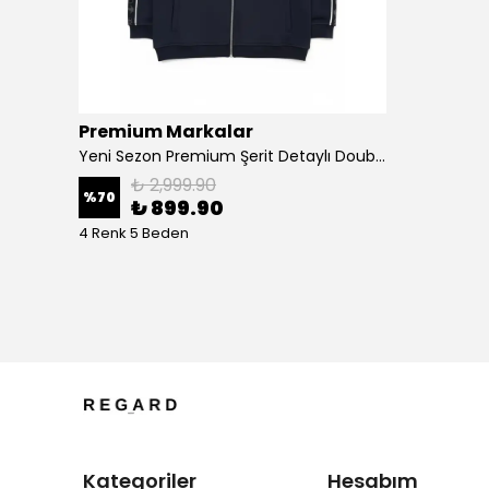
Premium Markalar
Yeni Sezon Müslin Yazlık Çizgili Kısa Kollu Gömlek
Yeni Sezon Premium Şerit Detaylı Double Face Ceket
₺ 2,999.90
%
70
₺ 899.90
4 Renk 5 Beden
Kategoriler
Hesabım