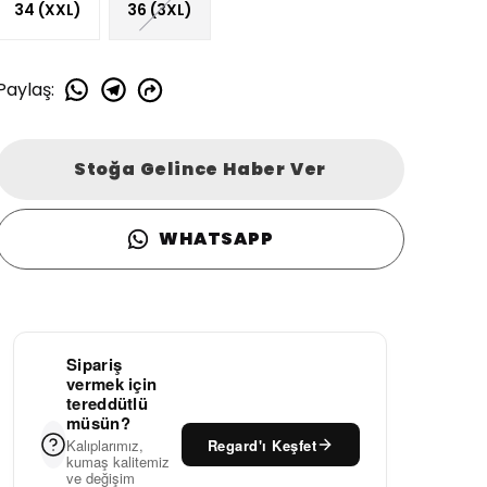
34 (XXL)
36 (3XL)
Paylaş
:
Stoğa Gelince Haber Ver
WHATSAPP
Sipariş
vermek için
tereddütlü
müsün?
Regard'ı Keşfet
Kalıplarımız,
kumaş kalitemiz
ve değişim