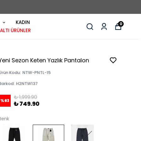
KADIN
0
 ALTI ÜRÜNLER
Yeni Sezon Keten Yazlık Pantalon
Ürün Kodu
:
NTW-PNTL-15
Barkod
:
H2NTW137
₺ 1,999.90
%
63
₺ 749.90
Renk