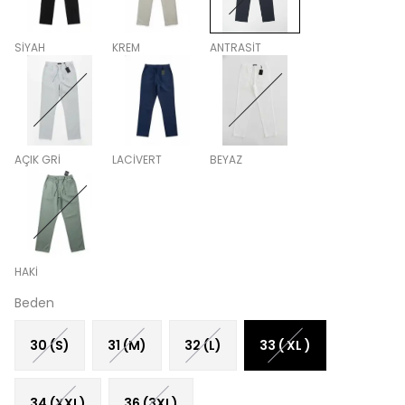
SİYAH
KREM
ANTRASİT
AÇIK GRİ
LACİVERT
BEYAZ
HAKİ
Beden
30 (S)
31 (M)
32 (L)
33 ( XL )
34 (XXL)
36 (3XL)