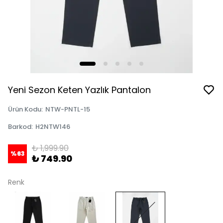
Yeni Sezon Keten Yazlık Pantalon
Ürün Kodu
:
NTW-PNTL-15
Barkod
:
H2NTW146
₺ 1,999.90
%
63
₺ 749.90
Renk