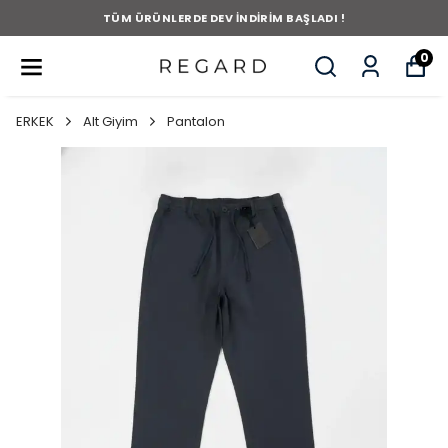
TÜM ÜRÜNLERDE DEV İNDİRİM BAŞLADI !
0
ERKEK
Alt Giyim
Pantalon