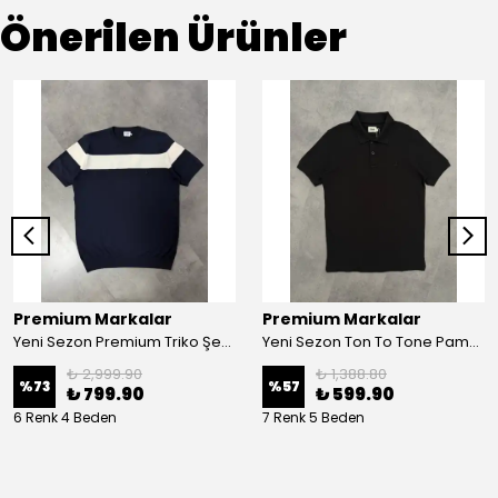
Önerilen Ürünler
Premium Markalar
Premium Markalar
Yeni Sezon Premium Triko Şeritli T-shirt
Yeni Sezon Ton To Tone Pamuk Pike Polo Yaka
₺ 2,999.90
₺ 1,388.80
%
73
%
57
₺ 799.90
₺ 599.90
6 Renk 4 Beden
7 Renk 5 Beden