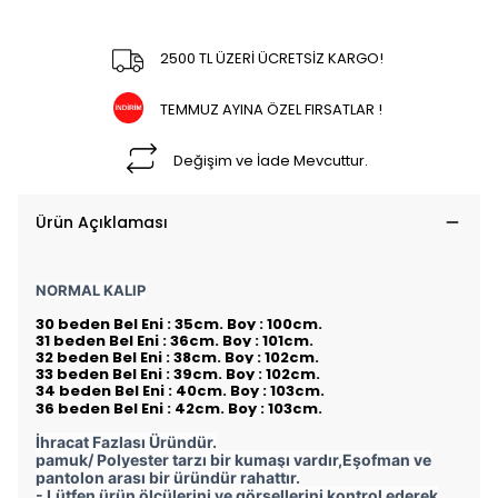
2500 TL ÜZERİ ÜCRETSİZ KARGO!
TEMMUZ AYINA ÖZEL FIRSATLAR !
Değişim ve İade Mevcuttur.
Ürün Açıklaması
NORMAL KALIP
30 beden Bel Eni : 35cm. Boy : 100cm.
31 beden Bel Eni : 36cm. Boy : 101cm.
32 beden Bel Eni : 38cm. Boy : 102cm.
33 beden Bel Eni : 39cm. Boy : 102cm.
34 beden Bel Eni : 40cm. Boy : 103cm.
36 beden Bel Eni : 42cm. Boy : 103cm.
İhracat Fazlası Üründür.
pamuk/ Polyester tarzı bir kumaşı vardır,Eşofman ve
pantolon arası bir üründür rahattır.
- Lütfen ürün ölçülerini ve görsellerini kontrol ederek