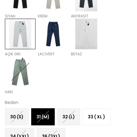
SİYAH
KREM
ANTRASİT
AÇIK GRİ
LACİVERT
BEYAZ
HAKİ
Beden
30 (S)
31 (M)
32 (L)
33 ( XL )
34 (XXL)
36 (3XL)