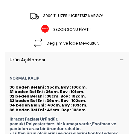
3000 TL ÜZERİ ÜCRETSİZ KARGO!
SEZON SONU FİYATI !
Değişim ve İade Mevcuttur.
Ürün Açıklaması
NORMAL KALIP
30 beden Bel Eni : 35cm. Boy : 100cm.
31 beden Bel Eni : 36cm. Boy : 101cm.
32 beden Bel Eni : 38cm. Boy : 102cm.
33 beden Bel Eni : 39cm. Boy : 102cm.
34 beden Bel Eni : 40cm. Boy : 103cm.
36 beden Bel Eni : 42cm. Boy : 103cm.
İhracat Fazlası Üründür.
pamuk/ Polyester tarzı bir kumaşı vardır,Eşofman ve
pantolon arası bir üründür rahattır.
- Lütfen ürün ölçülerini ve görsellerini kontrol ederek