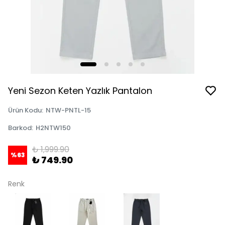
Yeni Sezon Keten Yazlık Pantalon
Ürün Kodu
:
NTW-PNTL-15
Barkod
:
H2NTW150
₺ 1,999.90
%
63
₺ 749.90
Renk