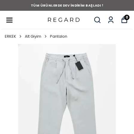
TÜM ÜRÜNLERDE DEV İNDİRİM BAŞLADI !
0
ERKEK
Alt Giyim
Pantalon