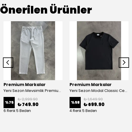
Önerilen Ürünler
Premium Markalar
Premium Markalar
Yeni Sezon Mevsimlik Premium Casual Kumaş Pantalon
Yeni Sezon Modal Classic Ceast Basic Mini Logo T-shirt
₺ 2,999.90
₺ 1,649.90
%
75
%
58
₺ 749.90
₺ 699.90
6 Renk 5 Beden
4 Renk 5 Beden