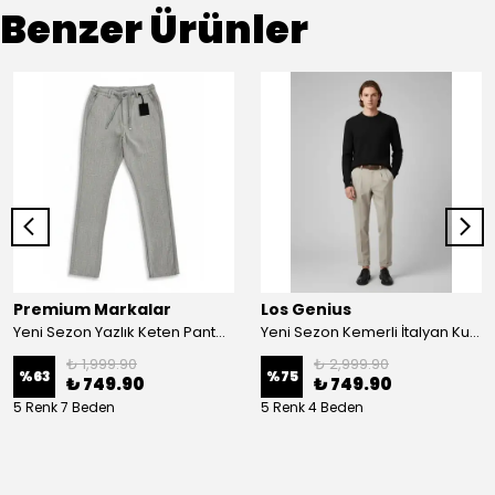
Benzer Ürünler
Premium Markalar
Los Genius
Yeni Sezon Yazlık Keten Pantalon
Yeni Sezon Kemerli İtalyan Kumaş Kalın Kışlık Casual Pantalon
₺ 1,999.90
₺ 2,999.90
%
63
%
75
₺ 749.90
₺ 749.90
5 Renk 7 Beden
5 Renk 4 Beden