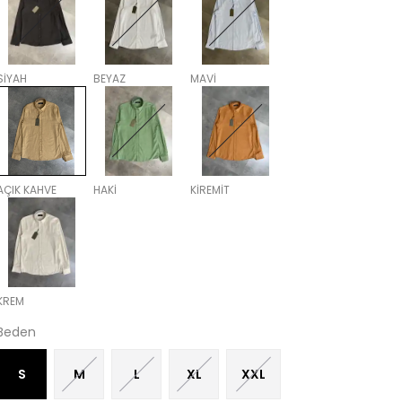
SİYAH
BEYAZ
MAVİ
AÇIK KAHVE
HAKİ
KİREMİT
KREM
Beden
S
M
L
XL
XXL