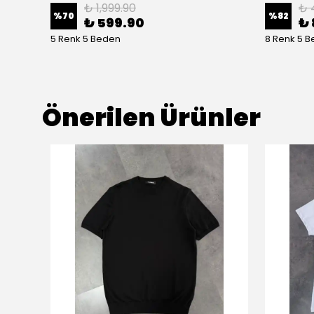
₺ 1,999.90
₺ 
%
70
%
82
₺ 599.90
₺ 
5 Renk 5 Beden
8 Renk 5 
Önerilen Ürünler