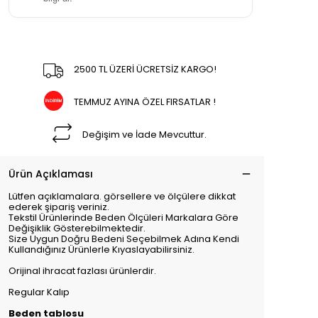
2500 TL ÜZERİ ÜCRETSİZ KARGO!
TEMMUZ AYINA ÖZEL FIRSATLAR !
Değişim ve İade Mevcuttur.
Ürün Açıklaması
Lütfen açıklamalara. görsellere ve ölçülere dikkat
ederek şipariş veriniz.
Tekstil Ürünlerinde Beden Ölçüleri Markalara Göre
Değişiklik Gösterebilmektedir.
Size Uygun Doğru Bedeni Seçebilmek Adına Kendi
Kullandığınız Ürünlerle Kıyaslayabilirsiniz.
Orijinal ihracat fazlası ürünlerdir.
Regular Kalıp
Beden tablosu