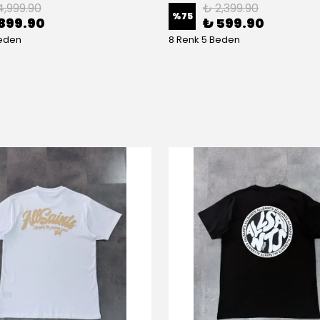
4,999.90
₺ 2,399.90
%
75
899.90
₺ 599.90
Beden
8 Renk 5 Beden