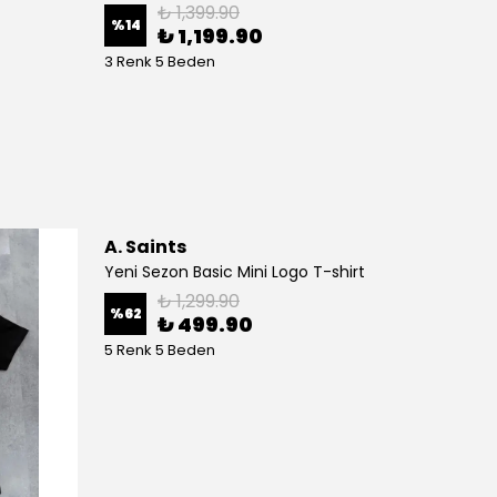
₺ 1,399.90
%
14
%
61
₺ 1,199.90
3 Renk 5 Beden
5 Bede
A. Saints
Yeni Sezon Basic Mini Logo T-shirt
₺ 1,299.90
%
62
₺ 499.90
5 Renk 5 Beden