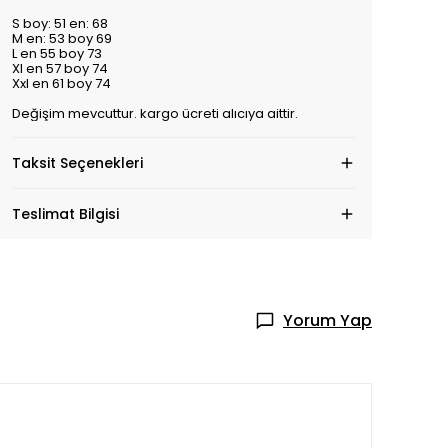
S boy: 51 en: 68
M en: 53 boy 69
L en 55 boy 73
Xl en 57 boy 74
Xxl en 61 boy 74
Değişim mevcuttur. kargo ücreti alıcıya aittir.
Taksit Seçenekleri
Teslimat Bilgisi
Yorum Yap