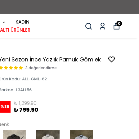
KADIN
0
 ALTI ÜRÜNLER
Yeni Sezon İnce Yazlık Pamuk Gömlek
3 değerlendirme
Ürün Kodu
:
ALL-GML-62
Barkod
:
L3ALL56
₺ 1,299.90
%
38
₺ 799.90
Renk