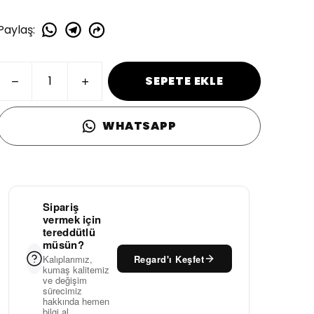
Paylaş
:
SEPETE EKLE
WHATSAPP
Sipariş
vermek için
tereddütlü
müsün?
Regard'ı Keşfet
Kalıplarımız,
kumaş kalitemiz
ve değişim
sürecimiz
hakkında hemen
bilgi al.