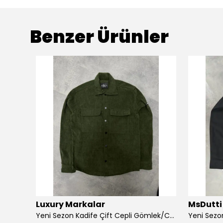
Benzer Ürünler
Luxury Markalar
MsDutti
Yeni Sezon Basic Mini Logo Kışlık Gabardin Tek Cepli Gömlek
Yeni Sezon Kadife Çift Cepli Gömlek/Ceket