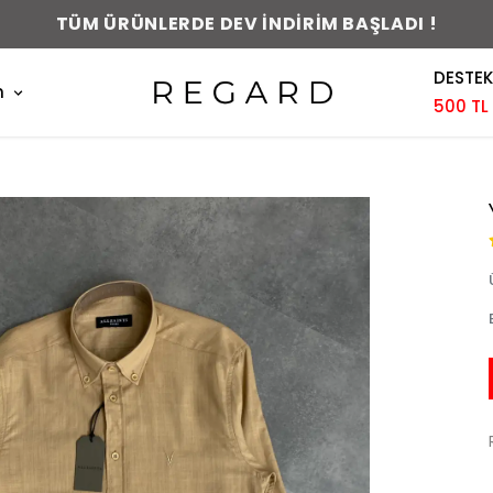
0-48 SAAT İÇERİSİNDE KARGODA !
DESTEK
m
500 TL