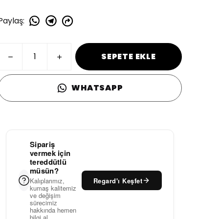
Paylaş
:
SEPETE EKLE
WHATSAPP
Sipariş
vermek için
tereddütlü
müsün?
Regard'ı Keşfet
Kalıplarımız,
kumaş kalitemiz
ve değişim
sürecimiz
hakkında hemen
bilgi al.