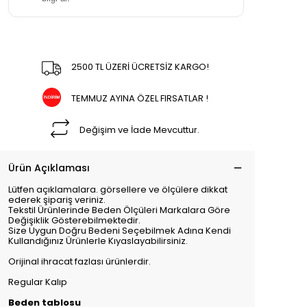
2500 TL ÜZERİ ÜCRETSİZ KARGO!
TEMMUZ AYINA ÖZEL FIRSATLAR !
Değişim ve İade Mevcuttur.
Ürün Açıklaması
Lütfen açıklamalara. görsellere ve ölçülere dikkat
ederek şipariş veriniz.
Tekstil Ürünlerinde Beden Ölçüleri Markalara Göre
Değişiklik Gösterebilmektedir.
Size Uygun Doğru Bedeni Seçebilmek Adına Kendi
Kullandığınız Ürünlerle Kıyaslayabilirsiniz.
Orijinal ihracat fazlası ürünlerdir.
Regular Kalıp
Beden tablosu