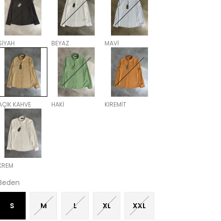
SİYAH
BEYAZ
MAVİ
AÇIK KAHVE
HAKİ
KİREMİT
KREM
Beden
S
M
L
XL
XXL