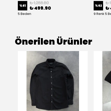
₺ 1,288.80
₺ 
%
61
%
62
₺ 499.90
₺ 
5 Beden
9 Renk 5 
Önerilen Ürünler