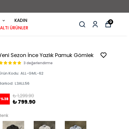
KADIN
0
 ALTI ÜRÜNLER
Yeni Sezon İnce Yazlık Pamuk Gömlek
3 değerlendirme
Ürün Kodu
:
ALL-GML-62
Barkod
:
L3ALL56
₺ 1,299.90
%
38
₺ 799.90
Renk