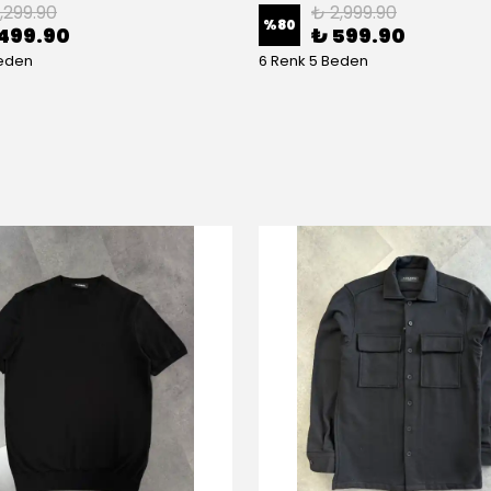
1,299.90
₺ 2,999.90
%
80
499.90
₺ 599.90
Beden
6 Renk 5 Beden