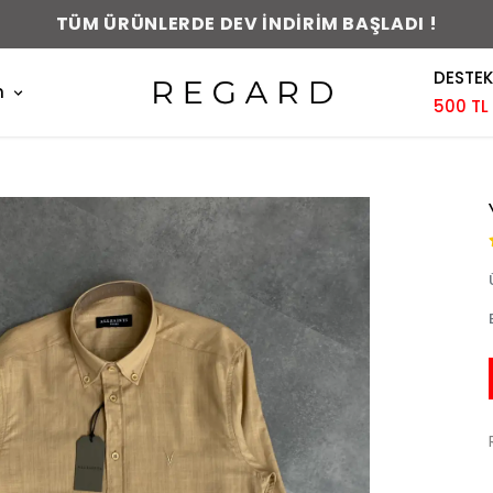
0-48 SAAT İÇERİSİNDE KARGODA !
DESTEK
m
500 TL