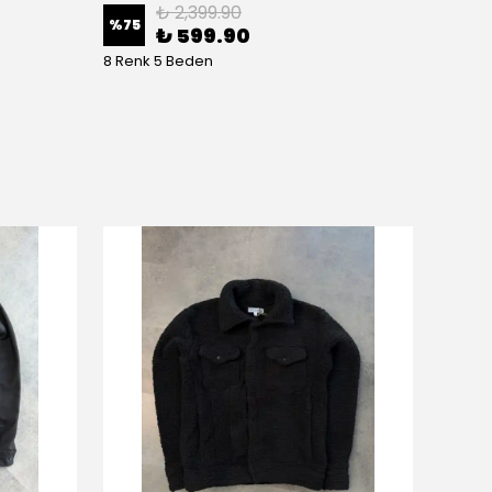
₺ 2,399.90
%
75
%
67
₺ 599.90
8 Renk 5 Beden
4 Renk