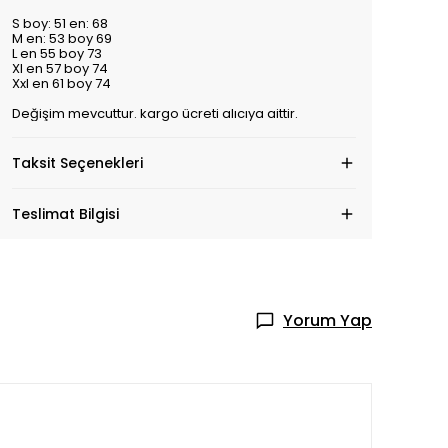
S boy: 51 en: 68
M en: 53 boy 69
L en 55 boy 73
Xl en 57 boy 74
Xxl en 61 boy 74
Değişim mevcuttur. kargo ücreti alıcıya aittir.
Taksit Seçenekleri
Teslimat Bilgisi
Yorum Yap