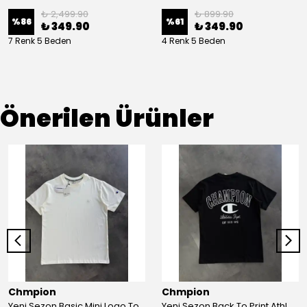
₺ 2,499.90
₺ 899.90
%
86
%
61
₺ 349.90
₺ 349.90
7 Renk 5 Beden
4 Renk 5 Beden
Önerilen Ürünler
Chmpion
Chmpion
Yeni Sezon Basic Mini Logo Ton To Tone T-shirt
Yeni Sezon Back To Print Athletics Depth T-shirt