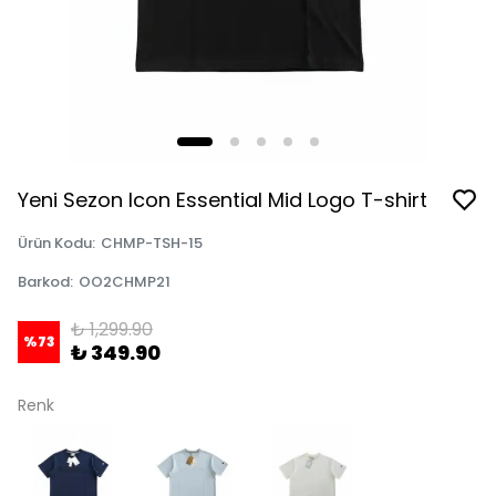
Yeni Sezon Icon Essential Mid Logo T-shirt
Ürün Kodu
:
CHMP-TSH-15
Barkod
:
OO2CHMP21
₺ 1,299.90
%
73
₺ 349.90
Renk