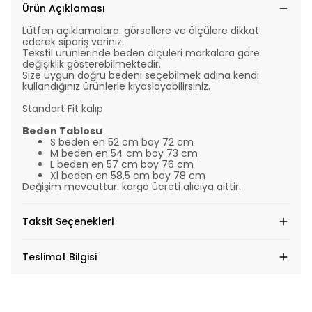
Ürün Açıklaması
Lütfen açıklamalara. görsellere ve ölçülere dikkat
ederek sipariş veriniz.
Tekstil ürünlerinde beden ölçüleri markalara göre
değişiklik gösterebilmektedir.
Size uygun doğru bedeni seçebilmek adına kendi
kullandığınız ürünlerle kıyaslayabilirsiniz.
Standart Fit kalıp
Beden Tablosu
S beden en 52 cm boy 72 cm
M beden en 54 cm boy 73 cm
L beden en 57 cm boy 76 cm
Xl beden en 58,5 cm boy 78 cm
Değişim mevcuttur. kargo ücreti alıcıya aittir.
Taksit Seçenekleri
Teslimat Bilgisi