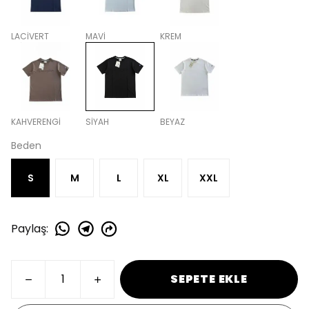
LACİVERT
MAVİ
KREM
KAHVERENGİ
SİYAH
BEYAZ
Beden
S
M
L
XL
XXL
Paylaş
:
SEPETE EKLE