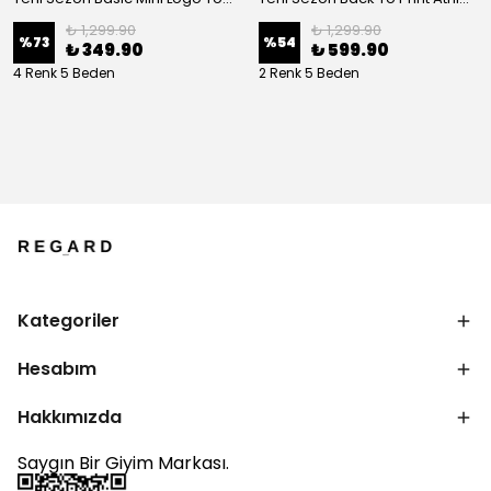
₺ 1,299.90
₺ 1,299.90
%
73
%
54
₺ 349.90
₺ 599.90
4 Renk 5 Beden
2 Renk 5 Beden
Kategoriler
Hesabım
Hakkımızda
Saygın Bir Giyim Markası.