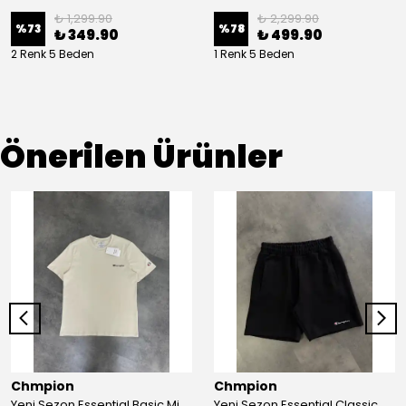
₺ 1,299.90
₺ 2,299.90
%
73
%
78
₺ 349.90
₺ 499.90
2 Renk 5 Beden
1 Renk 5 Beden
Önerilen Ürünler
Chmpion
Chmpion
Yeni Sezon Essential Basic Mini Logo T-shirt
Yeni Sezon Essential Classic Basic Mini Logo Şort