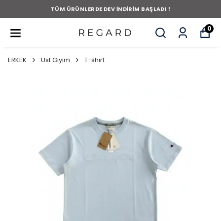
TÜM ÜRÜNLERDE DEV İNDİRİM BAŞLADI !
0
ERKEK
Üst Giyim
T-shirt