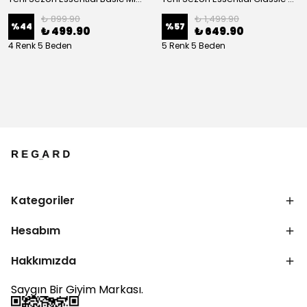
₺ 899.90
₺ 1,499.90
%
44
%
57
₺ 499.90
₺ 649.90
4 Renk 5 Beden
5 Renk 5 Beden
Kategoriler
Hesabım
Hakkımızda
Saygın Bir Giyim Markası.