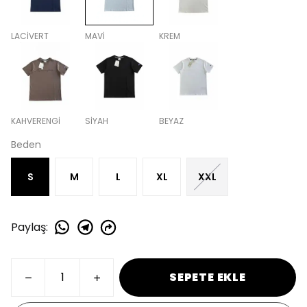
LACİVERT
MAVİ
KREM
KAHVERENGİ
SİYAH
BEYAZ
Beden
S
M
L
XL
XXL
Paylaş
:
SEPETE EKLE