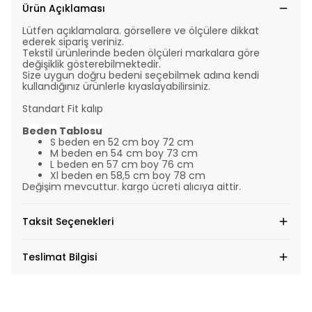
Ürün Açıklaması
Lütfen açıklamalara. görsellere ve ölçülere dikkat
ederek sipariş veriniz.
Tekstil ürünlerinde beden ölçüleri markalara göre
değişiklik gösterebilmektedir.
Size uygun doğru bedeni seçebilmek adına kendi
kullandığınız ürünlerle kıyaslayabilirsiniz.
Standart Fit kalıp
Beden Tablosu
S beden en 52 cm boy 72 cm
M beden en 54 cm boy 73 cm
L beden en 57 cm boy 76 cm
Xl beden en 58,5 cm boy 78 cm
Değişim mevcuttur. kargo ücreti alıcıya aittir.
Taksit Seçenekleri
Teslimat Bilgisi