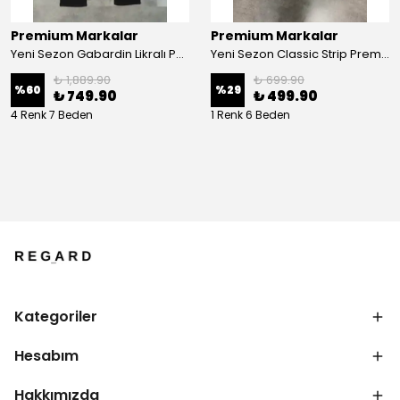
Premium Markalar
Premium Markalar
Yeni Sezon Gabardin Likralı Pantolon
Yeni Sezon Classic Strip Premium Icon Logo T-shirt
₺ 1,889.90
₺ 699.90
%
60
%
29
₺ 749.90
₺ 499.90
4 Renk 7 Beden
1 Renk 6 Beden
Kategoriler
Hesabım
Hakkımızda