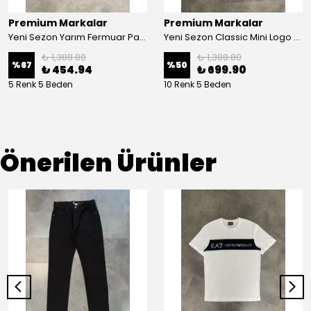
Premium Markalar
Premium Markalar
Yeni Sezon Yarım Fermuar Pamuk Pike Polo Yaka
Yeni Sezon Classic Mini Logo Colourful Polo Yaka
₺ 1,388.80
₺ 1,388.80
%
67
%
50
₺ 454.94
₺ 699.90
5 Renk 5 Beden
10 Renk 5 Beden
Önerilen Ürünler