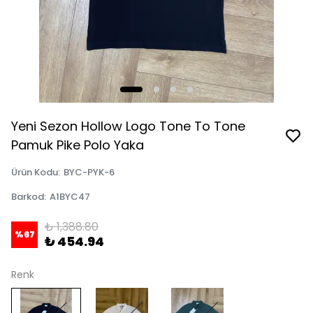
Yeni Sezon Hollow Logo Tone To Tone
Pamuk Pike Polo Yaka
Ürün Kodu
:
BYC-PYK-6
Barkod
:
A1BYC47
₺ 1,388.80
%
67
₺ 454.94
Renk