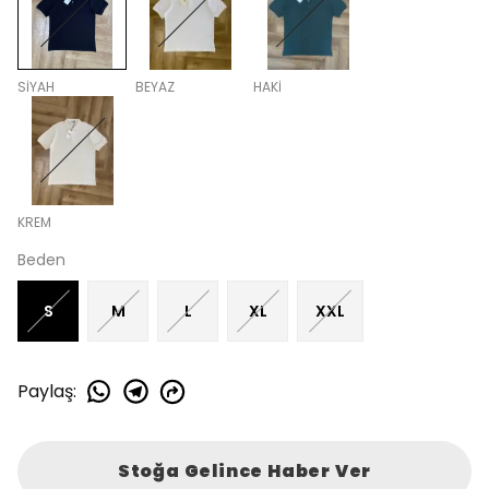
SİYAH
BEYAZ
HAKİ
KREM
Beden
S
M
L
XL
XXL
Paylaş
:
Stoğa Gelince Haber Ver