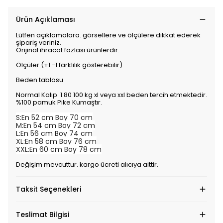
Ürün Açıklaması
Lütfen açıklamalara. görsellere ve ölçülere dikkat ederek
şipariş veriniz.
Orijinal ihracat fazlası ürünlerdir.
Ölçüler (+1.-1 farklılık gösterebilir)
Beden tablosu
Normal Kalıp 1.80 100 kg xl veya xxl beden tercih etmektedir.
%100 pamuk Pike Kumaştır.
S:En 52 cm Boy 70 cm
M:En 54 cm Boy 72 cm
L:En 56 cm Boy 74 cm
XL:En 58 cm Boy 76 cm
XXL:En 60 cm Boy 78 cm
Değişim mevcuttur. kargo ücreti alıcıya aittir.
Taksit Seçenekleri
Teslimat Bilgisi