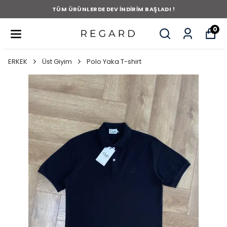
TÜM ÜRÜNLERDE DEV İNDİRİM BAŞLADI !
0
ERKEK
Üst Giyim
Polo Yaka T-shirt