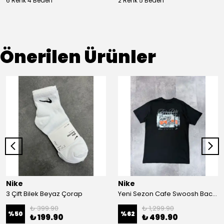
6 Renk 4 Beden
2 Renk 5 Beden
Önerilen Ürünler
Nike
Nike
3 Çift Bilek Beyaz Çorap
Yeni Sezon Cafe Swoosh Back To Print T-shirt
₺ 399.90
₺ 1,299.90
%
50
%
62
₺ 199.90
₺ 499.90