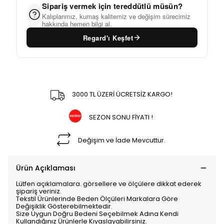
Sipariş vermek için tereddütlü müsün?
Kalıplarımız, kumaş kalitemiz ve değişim sürecimiz
hakkında hemen bilgi al.
Regard'ı Keşfet
3000 TL ÜZERİ ÜCRETSİZ KARGO!
SEZON SONU FİYATI !
Değişim ve İade Mevcuttur.
Ürün Açıklaması
Lütfen açıklamalara. görsellere ve ölçülere dikkat ederek
şipariş veriniz.
Tekstil Ürünlerinde Beden Ölçüleri Markalara Göre
Değişiklik Gösterebilmektedir.
Size Uygun Doğru Bedeni Seçebilmek Adına Kendi
Kullandığınız Ürünlerle Kıyaslayabilirsiniz.