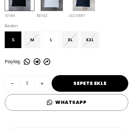
SİYAH
BEYAZ
LACİVERT
Beden
S
M
L
XL
XXL
Paylaş
:
SEPETE EKLE
WHATSAPP