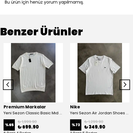
Bu ürün için henüz yorum yapılmamış.
Benzer Ürünler
Premium Markalar
Nike
Yeni Sezon Classic Basic Mıd Mini Logo Triko T-shirt
Yeni Sezon Air Jordan Shoes Basic Mini Logo T-shirt
₺ 1,999.90
₺ 1,299.90
%
65
%
73
₺ 699.90
₺ 349.90