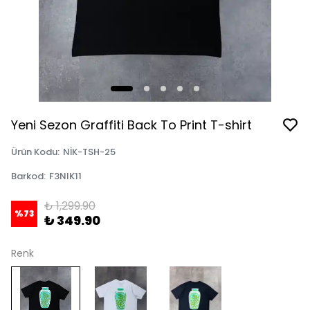
Yeni Sezon Graffiti Back To Print T-shirt
Ürün Kodu
:
NİK-TSH-25
Barkod
:
F3NIK11
₺ 1,299.90
%
73
₺ 349.90
Renk