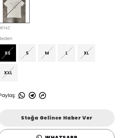
BEYAZ
Beden
XS
S
M
L
XL
XXL
Paylaş
:
Stoğa Gelince Haber Ver
WHATSAPP