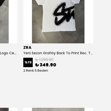
ZRA
Luxur
Yeni Sezon Montain Basic Mini Logo Ceast T-shirt
Yeni Sezon Grafıtıy Back To Print Rec. T-shirt
₺ 1,299.90
%
73
%
55
₺ 349.90
2 Renk 5 Beden
5 Renk