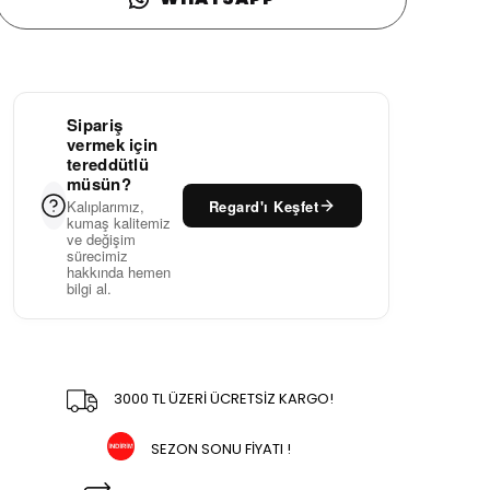
Sipariş
vermek için
tereddütlü
müsün?
Regard'ı Keşfet
Kalıplarımız,
kumaş kalitemiz
ve değişim
sürecimiz
hakkında hemen
bilgi al.
3000 TL ÜZERİ ÜCRETSİZ KARGO!
SEZON SONU FİYATI !