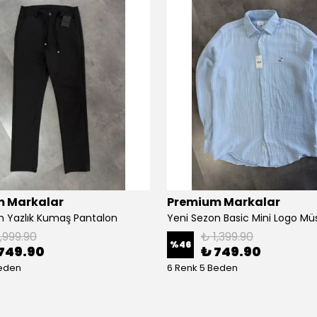
 Markalar
Premium Markalar
n Yazlık Kumaş Pantalon
1,999.90
₺ 1,399.90
%
46
749.90
₺ 749.90
Beden
6 Renk 5 Beden