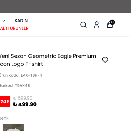
KADIN
0
 ALTI ÜRÜNLER
Yeni Sezon Geometric Eagle Premium
Icon Logo T-shirt
Ürün Kodu
:
EAX-TSH-4
Barkod
:
T5AX48
₺ 699.90
%
29
₺ 499.90
Renk