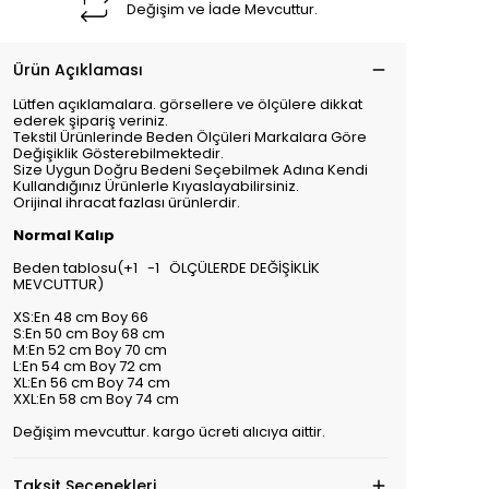
Değişim ve İade Mevcuttur.
Ürün Açıklaması
Lütfen açıklamalara. görsellere ve ölçülere dikkat
ederek şipariş veriniz.
Tekstil Ürünlerinde Beden Ölçüleri Markalara Göre
Değişiklik Gösterebilmektedir.
Size Uygun Doğru Bedeni Seçebilmek Adına Kendi
Kullandığınız Ürünlerle Kıyaslayabilirsiniz.
Orijinal ihracat fazlası ürünlerdir.
Normal Kalıp
Beden tablosu(+1 -1 ÖLÇÜLERDE DEĞİŞİKLİK
MEVCUTTUR)
XS:En 48 cm Boy 66
S:En 50 cm Boy 68 cm
M:En 52 cm Boy 70 cm
L:En 54 cm Boy 72 cm
XL:En 56 cm Boy 74 cm
XXL:En 58 cm Boy 74 cm
Değişim mevcuttur. kargo ücreti alıcıya aittir.
Taksit Seçenekleri