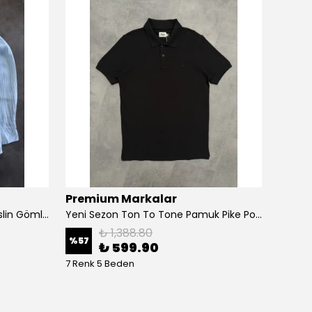
Premium Markalar
Prem
Yeni Sezon Basic Mini Logo Müslin Gömlek
Yeni Sezon Ton To Tone Pamuk Pike Polo Yaka
Yeni S
₺ 1,388.80
%
57
%
62
₺ 599.90
7 Renk 5 Beden
5 Renk