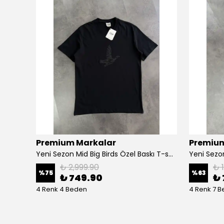
Premium Markalar
Premium
Yeni Sezon Ceast Icon Mid Logo Ceast T-shirt
Yeni Sezon Mid Big Birds Özel Baskı T-shirt
Yeni Sezo
₺ 2,999.90
₺ 
%
75
%
63
₺ 749.90
₺ 
4 Renk 4 Beden
4 Renk 7 