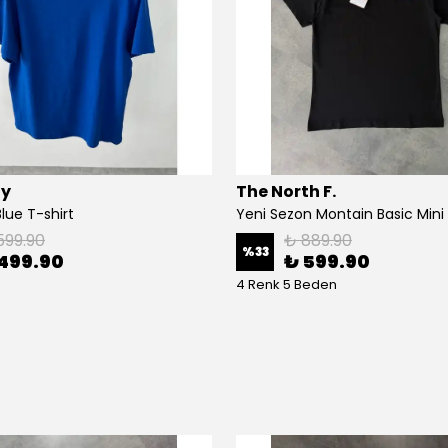
y
The North F.
lue T-shirt
599.90
₺ 889.90
%
33
499.90
₺ 599.90
4 Renk 5 Beden