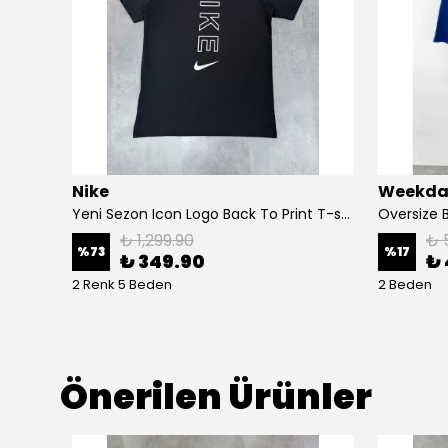
Nike
Weekda
Yeni Sezon Classic Basic Mıd Mini Logo Triko T-shirt
Yeni Sezon Icon Logo Back To Print T-shirt
Oversize B
₺ 1,299.90
₺ 
%
73
%
17
₺ 349.90
₺ 
2 Renk 5 Beden
2 Beden
Önerilen Ürünler