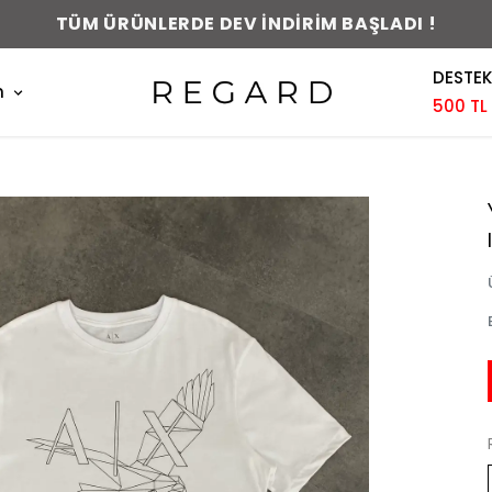
0-48 SAAT İÇERİSİNDE KARGODA !
DESTEK
m
500 TL