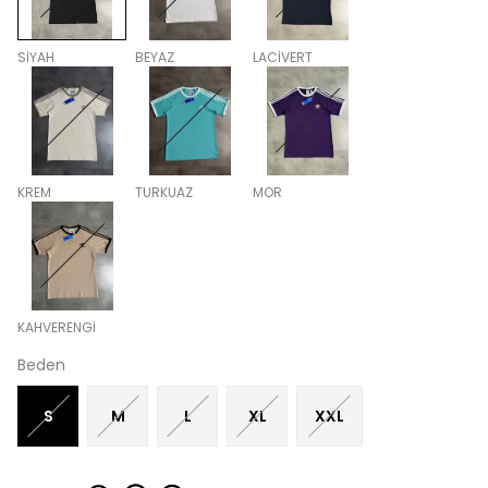
SİYAH
BEYAZ
LACİVERT
KREM
TURKUAZ
MOR
KAHVERENGİ
Beden
S
M
L
XL
XXL