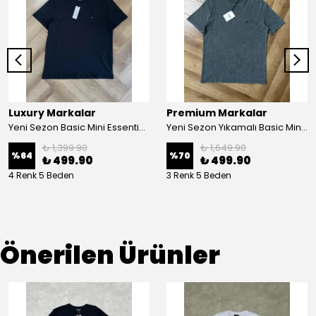
Luxury Markalar
Premium Markalar
Yeni Sezon Basic Mini Essential Logo T-shirt
Yeni Sezon Yıkamalı Basic Mini Logo T-shirt
₺ 1,399.90
₺ 1,649.90
%
64
%
70
₺ 499.90
₺ 499.90
4 Renk 5 Beden
3 Renk 5 Beden
Önerilen Ürünler