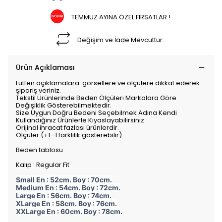
TEMMUZ AYINA ÖZEL FIRSATLAR !
Değişim ve İade Mevcuttur.
Ürün Açıklaması
Lütfen açıklamalara. görsellere ve ölçülere dikkat ederek
şipariş veriniz.
Tekstil Ürünlerinde Beden Ölçüleri Markalara Göre
Değişiklik Gösterebilmektedir.
Size Uygun Doğru Bedeni Seçebilmek Adına Kendi
Kullandığınız Ürünlerle Kıyaslayabilirsiniz.
Orijinal ihracat fazlası ürünlerdir.
Ölçüler (+1.-1 farklılık gösterebilir)
Beden tablosu
Kalıp : Regular Fit
Small En : 52cm. Boy : 70cm.
Medium En : 54cm. Boy : 72cm.
Large En : 56cm. Boy : 74cm.
XLarge En : 58cm. Boy : 76cm.
XXLarge En : 60cm. Boy : 78cm.