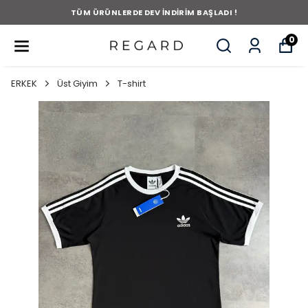
TÜM ÜRÜNLERDE DEV İNDİRİM BAŞLADI !
0
ERKEK
Üst Giyim
T-shirt