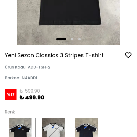
Yeni Sezon Classics 3 Stripes T-shirt
Ürün Kodu
:
ADD-TSH-2
Barkod
:
N4ADD1
₺ 599.90
%
17
₺ 499.90
Renk