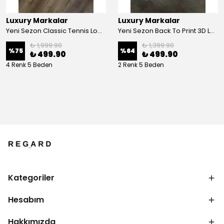
Luxury Markalar
Luxury Markalar
Yeni Sezon Classic Tennis Logo Bisiklet Yaka T-shirt
Yeni Sezon Back To Print 3D Logo T-shirt
₺ 1,999.90
₺ 1,399.90
%
75
%
64
₺ 499.90
₺ 499.90
4 Renk 5 Beden
2 Renk 5 Beden
Kategoriler
Hesabım
Hakkımızda