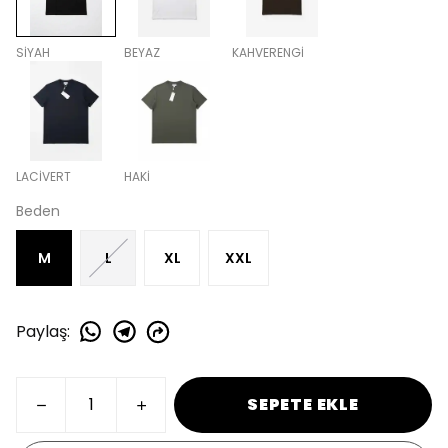
SİYAH
BEYAZ
KAHVERENGİ
LACİVERT
HAKİ
Beden
M
L
XL
XXL
Paylaş
:
SEPETE EKLE