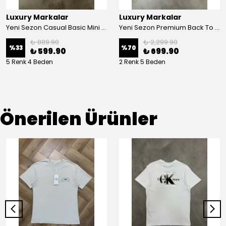
Luxury Markalar
Luxury Markalar
Yeni Sezon Casual Basic Mini Logo Classic T-shirt
Yeni Sezon Premium Back To Print Baskılı T-shirt
₺ 889.90
₺ 2,299.90
%
33
%
70
₺ 599.90
₺ 699.90
5 Renk 4 Beden
2 Renk 5 Beden
Önerilen Ürünler