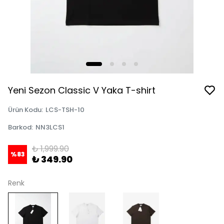
Yeni Sezon Classic V Yaka T-shirt
Ürün Kodu
:
LCS-TSH-10
Barkod
:
NN3LCS1
₺ 1,999.90
%
83
₺ 349.90
Renk