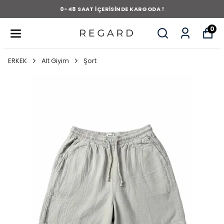
0-48 SAAT İÇERİSİNDE KARGODA !
0
ERKEK
Alt Giyim
Şort