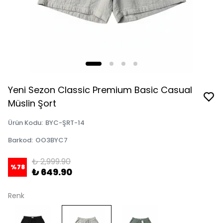
Yeni Sezon Classic Premium Basic Casual
Müslin Şort
Ürün Kodu
:
BYC-ŞRT-14
Barkod
:
OO3BYC7
₺ 2,999.90
%
78
₺ 649.90
Renk