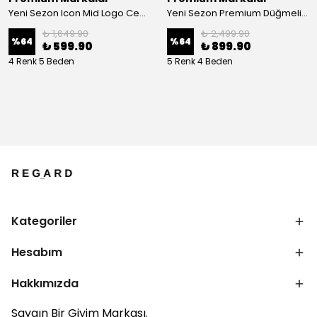
Yeni Sezon Icon Mid Logo Ceast T-shirt
Yeni Sezon Premium Düğmeli Pamuk Pike Polo Yaka Tişört
₺ 1,649.90
₺ 2,499.90
%
64
%
64
₺ 599.90
₺ 899.90
4 Renk 5 Beden
5 Renk 4 Beden
Kategoriler
Hesabım
Hakkımızda
Saygın Bir Giyim Markası.