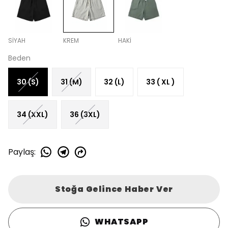
SİYAH
KREM
HAKİ
Beden
30 (S)
31 (M)
32 (L)
33 ( XL )
34 (XXL)
36 (3XL)
Paylaş
:
Stoğa Gelince Haber Ver
WHATSAPP