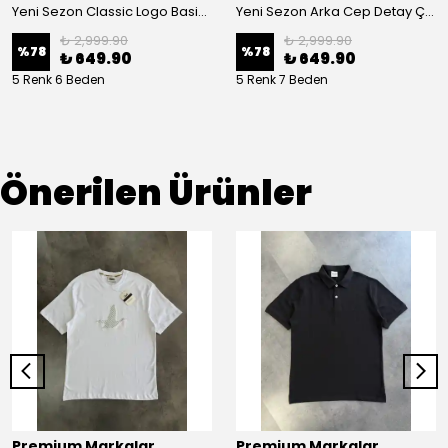
Yeni Sezon Classic Logo Basic Casual Keten Şort
Yeni Sezon Arka Cep Detay Çizgili Keten Şort
₺ 2,999.90
₺ 2,999.90
%
78
%
78
₺ 649.90
₺ 649.90
5 Renk 6 Beden
5 Renk 7 Beden
Önerilen Ürünler
Premium Markalar
Premium Markalar