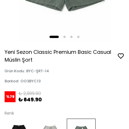
Yeni Sezon Classic Premium Basic Casual
Müslin Şort
Ürün Kodu
:
BYC-ŞRT-14
Barkod
:
OO3BYC13
₺ 2,999.90
%
78
₺ 649.90
Renk