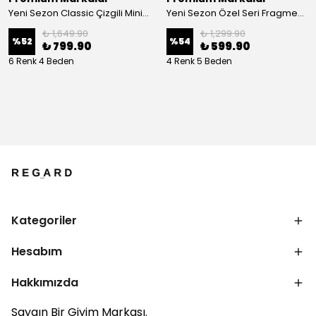
Yeni Sezon Classic Çizgili Mini Logo Basic Triko T-shirt
Yeni Sezon Özel Seri Fragmented Print Logo T-shirt
₺ 1,649.90
₺ 1,299.90
%
52
%
54
₺ 799.90
₺ 599.90
6 Renk 4 Beden
4 Renk 5 Beden
Kategoriler
Hesabım
Hakkımızda
Saygın Bir Giyim Markası.