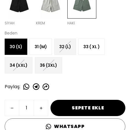
SİYAH
KREM
HAKİ
Beden
30 (S)
31 (M)
32 (L)
33 ( XL )
34 (XXL)
36 (3XL)
Paylaş
:
SEPETE EKLE
WHATSAPP