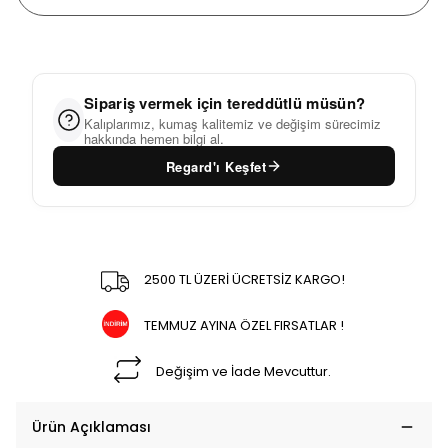
Sipariş vermek için tereddütlü müsün?
Kalıplarımız, kumaş kalitemiz ve değişim sürecimiz
hakkında hemen bilgi al.
Regard'ı Keşfet
2500 TL ÜZERİ ÜCRETSİZ KARGO!
TEMMUZ AYINA ÖZEL FIRSATLAR !
Değişim ve İade Mevcuttur.
Ürün Açıklaması