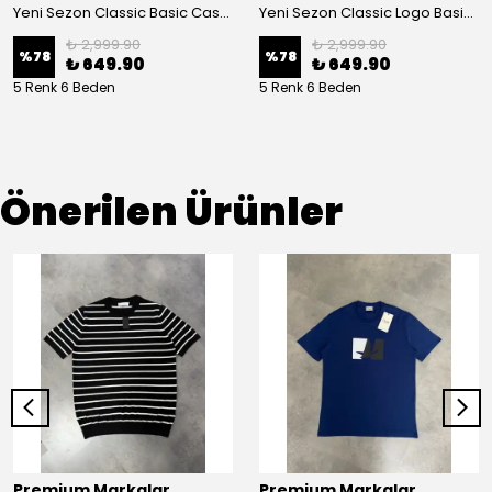
Yeni Sezon Classic Basic Casual Keten Şort
Yeni Sezon Classic Logo Basic Casual Keten Şort
₺ 2,999.90
₺ 2,999.90
%
78
%
78
₺ 649.90
₺ 649.90
5 Renk 6 Beden
5 Renk 6 Beden
Önerilen Ürünler
Premium Markalar
Premium Markalar