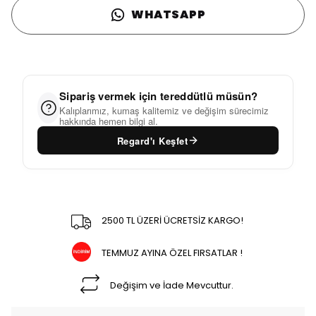
WHATSAPP
Sipariş vermek için tereddütlü müsün?
Kalıplarımız, kumaş kalitemiz ve değişim sürecimiz
hakkında hemen bilgi al.
Regard'ı Keşfet
2500 TL ÜZERİ ÜCRETSİZ KARGO!
TEMMUZ AYINA ÖZEL FIRSATLAR !
Değişim ve İade Mevcuttur.