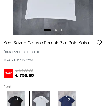
Yeni Sezon Classic Pamuk Pike Polo Yaka
Ürün Kodu
:
BYC-PYK-10
Barkod
:
C4BYC252
₺ 1,499.90
%
47
₺ 799.90
Renk