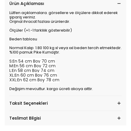
Ürün Açıklaması
Lütfen açıklamalara. görsellere ve ölçülere dikkat ederek
şipariş veriniz.
Orijinal ihracat fazlası ürünlerdir.
Ölçüler (+1.-1 farklılık gösterebilir)
Beden tablosu
Normal Kalıp 1.80 100 kg xl veya xxl beden tercih etmektedir.
%100 pamuk Pike Kumaştır.
S:En 54 cm Boy 70 cm
M:En 56 cm Boy 72 cm
L:En 58 cm Boy 74 cm
XL:En 60 cm Boy 76 cm
XXL:En 62 cm Boy 78 cm
Değişim mevcuttur. kargo ücreti alıcıya aittir.
Taksit Seçenekleri
Teslimat Bilgisi