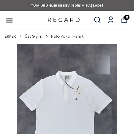
TÜM ÜRÜNLERDE DEV İNDİRİM BAŞLADI !
0
ERKEK
Üst Giyim
Polo Yaka T-shirt