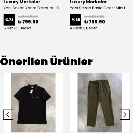
Luxury Markalar
Luxury Markalar
Yeni Sezon Yarım Fermuarlı Basic Mini Logo Polo Yaka
Yeni Sezon Basic Ceast Mini Logo T-shirt
₺ 2,999.90
₺ 2,299.90
%
73
%
65
₺ 799.90
₺ 799.90
5 Renk 5 Beden
4 Renk 5 Beden
Önerilen Ürünler