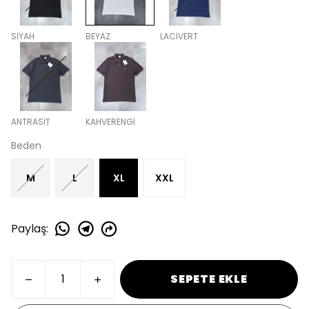
SİYAH
BEYAZ
LACİVERT
ANTRASİT
KAHVERENGİ
Beden
M
L
XL
XXL
Paylaş
:
SEPETE EKLE