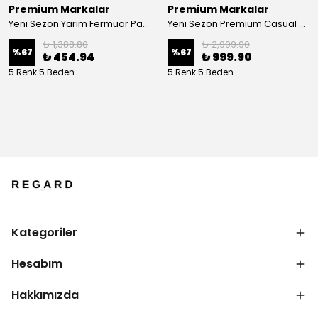
Premium Markalar
Premium Markalar
Yeni Sezon Yarım Fermuar Pamuk Pike Polo Yaka
Yeni Sezon Premium Casual Keten Pantolon
₺ 1,388.80
₺ 2,999.90
%
67
%
67
₺ 454.94
₺ 999.90
5 Renk 5 Beden
5 Renk 5 Beden
Kategoriler
Hesabım
Hakkımızda