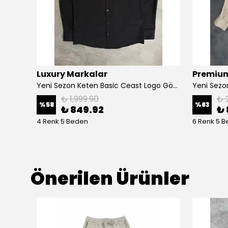
Luxury Markalar
Premium
Gömlek
Yeni Sezon Keten Basic Ceast Logo Gömlek
₺ 1,999.90
₺ 
%
58
%
63
₺ 849.92
₺ 
4 Renk 5 Beden
6 Renk 5 
Önerilen Ürünler