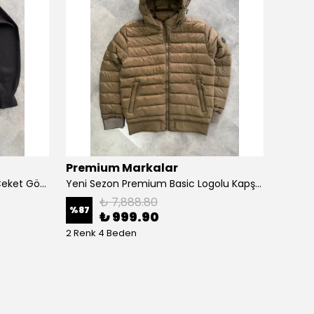
Premium Markalar
Prem
Yeni Sezon Pamuk/Gabardin Ceket Gömlek
Yeni Sezon Premium Basic Logolu Kapşonlu Şişme Mont
₺ 7,888.80
%
87
%
75
₺ 999.90
2 Renk 4 Beden
4 Renk