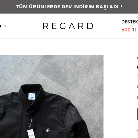
0-48 SAAT İÇERİSİNDE KARGODA !
DESTEK
m
500 TL