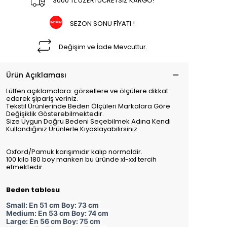
3000 TL ÜZERİ ÜCRETSİZ KARGO!
SEZON SONU FİYATI !
Değişim ve İade Mevcuttur.
Ürün Açıklaması
Lütfen açıklamalara. görsellere ve ölçülere dikkat
ederek şipariş veriniz.
Tekstil Ürünlerinde Beden Ölçüleri Markalara Göre
Değişiklik Gösterebilmektedir.
Size Uygun Doğru Bedeni Seçebilmek Adına Kendi
Kullandığınız Ürünlerle Kıyaslayabilirsiniz.
Oxford/Pamuk karışımıdır kalıp normaldir.
100 kilo 180 boy manken bu üründe xl-xxl tercih
etmektedir.
Beden tablosu
Small: En 51 cm Boy: 73 cm
Medium: En 53 cm Boy: 74 cm
Large: En 56 cm Boy: 75 cm