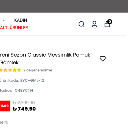
KADIN
0
 ALTI ÜRÜNLER
Yeni Sezon Classic Mevsimlik Pamuk
Gömlek
2 değerlendirme
Ürün Kodu
:
BYC-GML-12
Barkod
:
C4BYC191
₺ 2,399.90
%
69
₺ 749.90
Renk