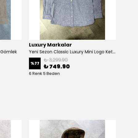
Luxury Markalar
Luxur
m Gömlek
Yeni Sezon Classic Luxury Mini Logo Keten Gömlek
₺ 3,299.90
%
77
%
60
₺ 749.90
6 Renk 5 Beden
4 Renk