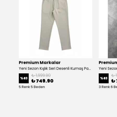
Premium Markalar
Premium
Yeni Sezon Basic Mini Logo Müslin Kumaş Pantolon
Yeni Sezon Kışlık Seri Desenli Kumaş Pantalon
Yeni Sezon
₺ 1,999.90
₺ 
%
63
%
63
₺ 749.90
₺ 
5 Renk 5 Beden
3 Renk 6 