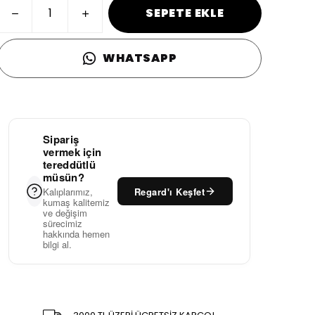
SEPETE EKLE
WHATSAPP
Sipariş
vermek için
tereddütlü
müsün?
Regard'ı Keşfet
Kalıplarımız,
kumaş kalitemiz
ve değişim
sürecimiz
hakkında hemen
bilgi al.