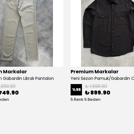
 Markalar
Premium Markalar
 Gabardin Likralı Pantalon
1,999.90
₺ 1,999.90
%
55
749.90
₺ 899.90
Beden
5 Renk 5 Beden