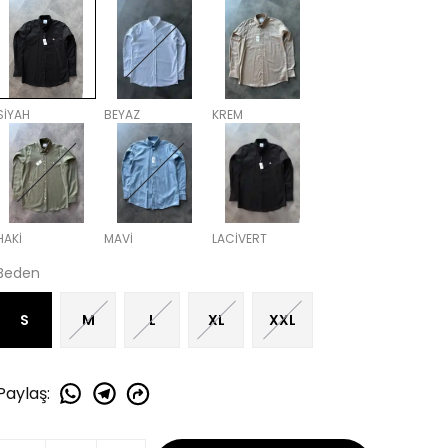
SİYAH
BEYAZ
KREM
HAKİ
MAVİ
LACİVERT
Beden
S
M
L
XL
XXL
Paylaş
: