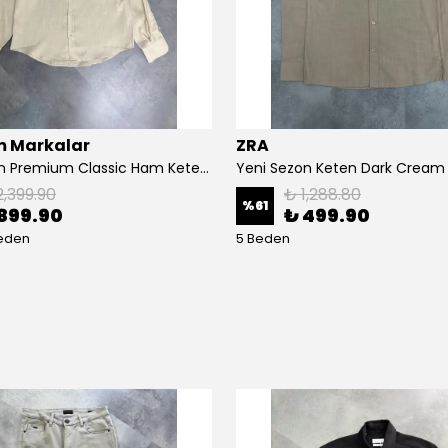
 Markalar
ZRA
Yeni Sezon Premium Classic Ham Keten Gömlek
Yeni Sezon Keten Dark Crea
2,399.90
₺ 1,288.80
%
61
899.90
₺ 499.90
Beden
5 Beden