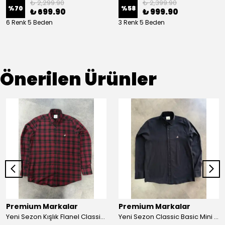
₺ 2,299.90
₺ 2,399.90
%
70
%
58
₺ 699.90
₺ 999.90
6 Renk 5 Beden
3 Renk 5 Beden
Önerilen Ürünler
Premium Markalar
Premium Markalar
Yeni Sezon Kışlık Flanel Classic Logo Gömlek
Yeni Sezon Classic Basic Mini Logo Pamuk Keten Gömlek