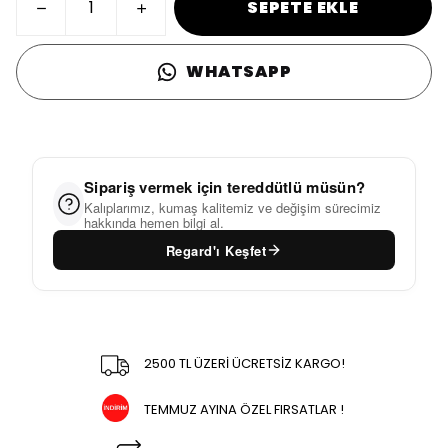
SEPETE EKLE
WHATSAPP
Sipariş vermek için tereddütlü müsün?
Kalıplarımız, kumaş kalitemiz ve değişim sürecimiz
hakkında hemen bilgi al.
Regard'ı Keşfet
2500 TL ÜZERİ ÜCRETSİZ KARGO!
TEMMUZ AYINA ÖZEL FIRSATLAR !