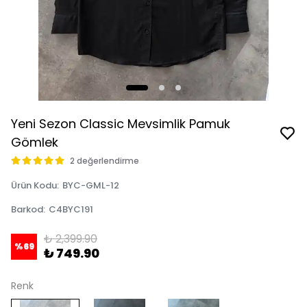
Yeni Sezon Classic Mevsimlik Pamuk
Gömlek
2 değerlendirme
Ürün Kodu
:
BYC-GML-12
Barkod
:
C4BYC191
₺ 2,399.90
%
69
₺ 749.90
Renk