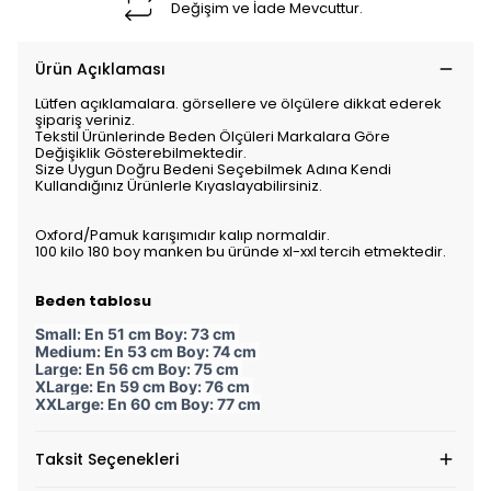
Değişim ve İade Mevcuttur.
Ürün Açıklaması
Lütfen açıklamalara. görsellere ve ölçülere dikkat ederek
şipariş veriniz.
Tekstil Ürünlerinde Beden Ölçüleri Markalara Göre
Değişiklik Gösterebilmektedir.
Size Uygun Doğru Bedeni Seçebilmek Adına Kendi
Kullandığınız Ürünlerle Kıyaslayabilirsiniz.
Oxford/Pamuk karışımıdır kalıp normaldir.
100 kilo 180 boy manken bu üründe xl-xxl tercih etmektedir.
Beden tablosu
Small: En 51 cm Boy: 73 cm
Medium: En 53 cm Boy: 74 cm
Large: En 56 cm Boy: 75 cm
XLarge: En 59 cm Boy: 76 cm
XXLarge: En 60 cm Boy: 77 cm
Taksit Seçenekleri