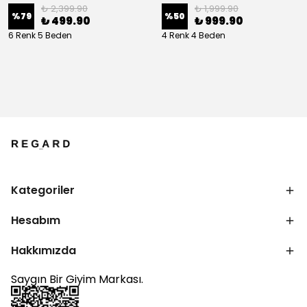
₺ 2,399.90
₺ 1,999.90
%
79
%
50
₺ 499.90
₺ 999.90
6 Renk 5 Beden
4 Renk 4 Beden
Kategoriler
Hesabım
Hakkımızda
Saygın Bir Giyim Markası.