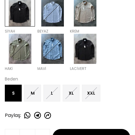
SİYAH
BEYAZ
KREM
HAKİ
MAVİ
LACİVERT
Beden
S
M
L
XL
XXL
Paylaş
: