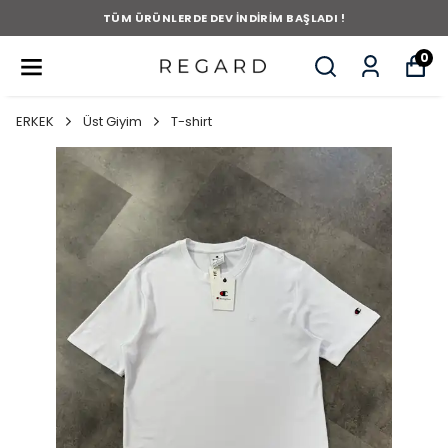
TÜM ÜRÜNLERDE DEV İNDİRİM BAŞLADI !
0
ERKEK
Üst Giyim
T-shirt