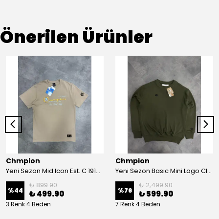
Önerilen Ürünler
Chmpion
Chmpion
Yeni Sezon Mid Icon Est. C 1919 Series T-shirt
Yeni Sezon Basic Mini Logo Classic Sweatshirt
₺ 899.90
₺ 2,499.90
%
44
%
76
₺ 499.90
₺ 599.90
3 Renk 4 Beden
7 Renk 4 Beden