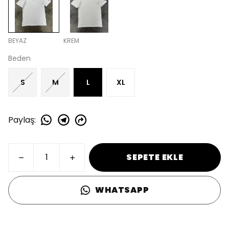
BEYAZ
KREM
Beden
S
M
L
XL
Paylaş
:
SEPETE EKLE
WHATSAPP