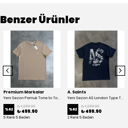
Benzer Ürünler
Premium Markalar
A. Saints
Yeni Sezon Pamuk Tone to Tone Logo T-shirt
Yeni Sezon AS London Type T-shirt
₺ 1,299.90
₺ 1,299.90
%
62
%
62
₺ 499.90
₺ 499.90
5 Renk 5 Beden
2 Renk 5 Beden