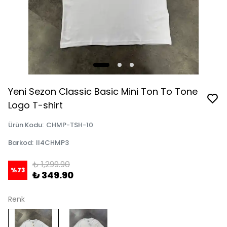
Yeni Sezon Classic Basic Mini Ton To Tone
Logo T-shirt
Ürün Kodu
:
CHMP-TSH-10
Barkod
:
II4CHMP3
₺ 1,299.90
%
73
₺ 349.90
Renk