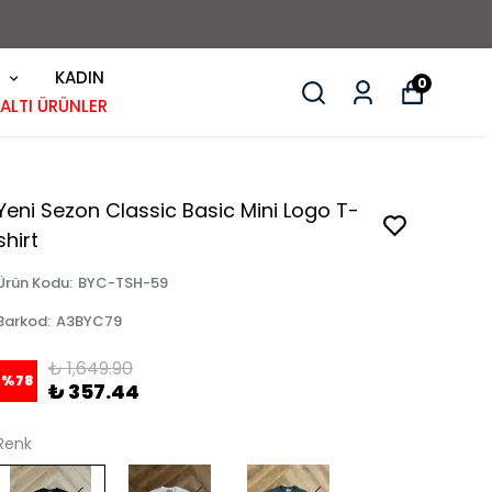
KADIN
0
 ALTI ÜRÜNLER
Yeni Sezon Classic Basic Mini Logo T-
shirt
Ürün Kodu
:
BYC-TSH-59
Barkod
:
A3BYC79
₺ 1,649.90
%
78
₺ 357.44
Renk