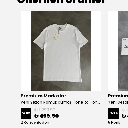
Premium Markalar
Premium
Yeni Sezon Classic Basic Mini Logo Pamuk Pike Polo Yaka
Yeni Sezon Pamuk kumaş Tone to Tone Logo T-shirt
Yeni Sezon
₺ 1,299.90
₺ 
%
62
%
75
₺ 499.90
₺ 
2 Renk 5 Beden
5 Renk