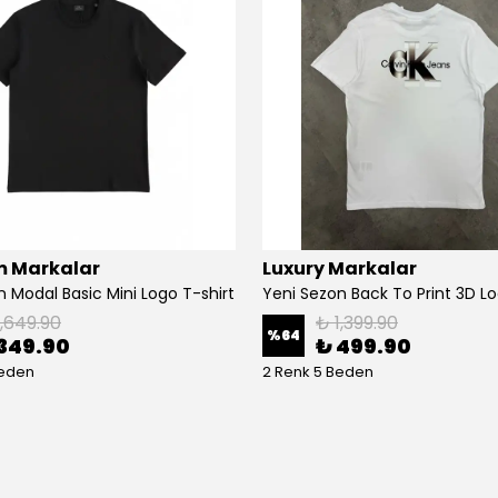
 Markalar
Luxury Markalar
n Modal Basic Mini Logo T-shirt
Yeni Sezon Back To Print 3D Lo
1,649.90
₺ 1,399.90
%
64
349.90
₺ 499.90
Beden
2 Renk 5 Beden