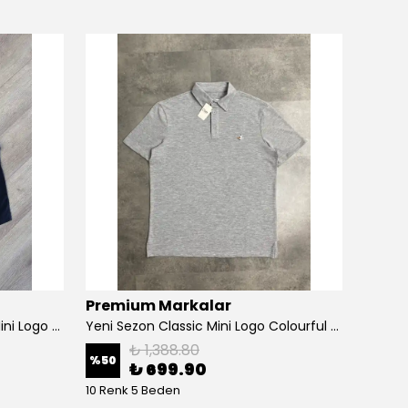
Premium Markalar
Prem
Yeni Sezon Classic Premium Mini Logo Regular Casual Müslin Şort
Yeni Sezon Classic Mini Logo Colourful Polo Yaka
Yeni S
₺ 1,388.80
%
50
%
83
₺ 699.90
10 Renk 5 Beden
6 Renk