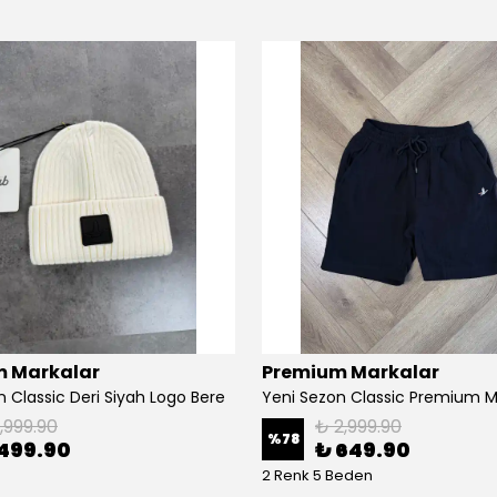
 Markalar
Premium Markalar
 Classic Deri Siyah Logo Bere
1,999.90
₺ 2,999.90
%
78
499.90
₺ 649.90
2 Renk 5 Beden