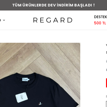
0-48 SAAT İÇERİSİNDE KARGODA !
DESTEK
m
500 TL