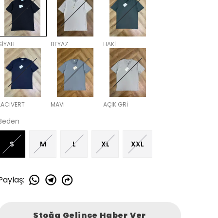
SİYAH
BEYAZ
HAKİ
LACİVERT
MAVİ
AÇIK GRİ
Beden
S
M
L
XL
XXL
Paylaş
:
Stoğa Gelince Haber Ver