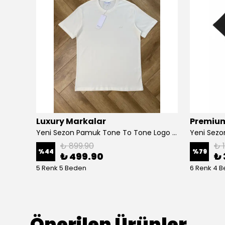
Luxury Markalar
Premium
Yeni Sezon Classic Basic Mini Logo T-shirt
Yeni Sezon Pamuk Tone To Tone Logo T-shirt
Yeni Sezo
₺ 899.90
₺ 
%
44
%
79
₺ 499.90
₺ 
5 Renk 5 Beden
6 Renk 4 
Önerilen Ürünler