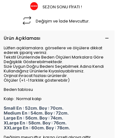
SEZON SONU FİYATI !
Değişim ve İade Mevcuttur.
Ürün Açıklaması
Lütfen açıklamalara. görsellere ve ölçülere dikkat
ederek şipariş veriniz.
Tekstil Ürünlerinde Beden Ölçüleri Markalara Göre
Değişiklik Gösterebilmektedir.
Size Uygun Doğru Bedeni Seçebilmek Adına Kendi
Kullandığınız Ürünlerle Kıyaslayabilirsiniz.
Orijinal ihracat fazlası ürünlerdir.
Ölçüler (+1.-1 farklılık gösterebilir)
Beden tablosu
Kalıp : Normal kalıp
Small En : 52cm. Boy : 70cm.
Medium En : 54cm. Boy : 72cm.
Large En : 56cm. Boy : 74cm.
XLarge En : 58cm. Boy : 76cm.
XXLarge En : 60cm. Boy : 78cm.
Değişim mevcuttur. kargo ücreti alıcıya aittir.