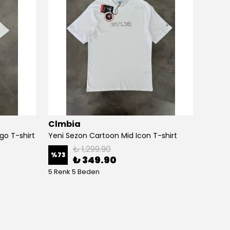
Clmbia
Tmbe
go T-shirt
Yeni Sezon Cartoon Mid Icon T-shirt
Yeni Se
₺ 1,299.90
%
73
%
40
₺ 349.90
5 Renk 5 Beden
5 Renk