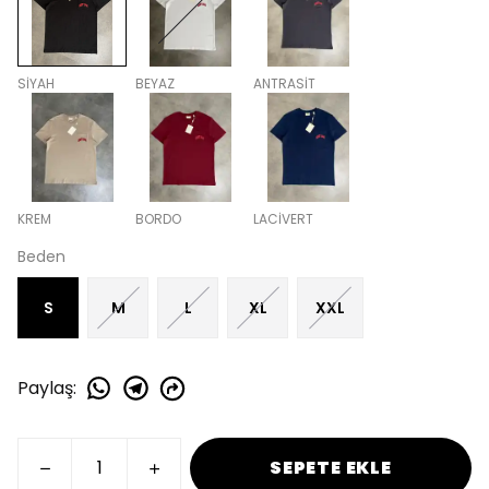
SİYAH
BEYAZ
ANTRASİT
KREM
BORDO
LACİVERT
Beden
S
M
L
XL
XXL
Paylaş
:
SEPETE EKLE