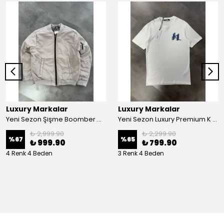
Luxury Markalar
Luxury Markalar
Yeni Sezon Şişme Boomber Mont
Yeni Sezon Luxury Premium K T-shirt
₺ 2,999.90
₺ 2,299.90
%
67
%
65
₺ 999.90
₺ 799.90
4 Renk 4 Beden
3 Renk 4 Beden