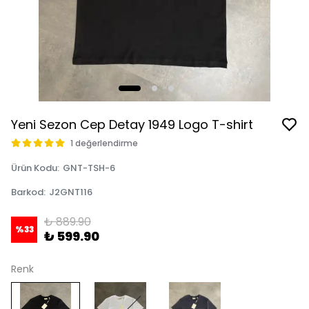
Yeni Sezon Cep Detay 1949 Logo T-shirt
1 değerlendirme
Ürün Kodu
:
GNT-TSH-6
Barkod
:
J2GNT116
₺ 889.90
%
33
₺ 599.90
Renk