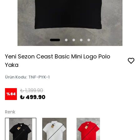
Yeni Sezon Ceast Basic Mini Logo Polo
Yaka
Ürün Kodu
:
TNF-PYK-1
₺ 1,399.90
%
64
₺ 499.90
Renk