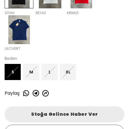
SİYAH
BEYAZ
KIRMIZI
LACİVERT
Beden
S
M
L
XL
Paylaş
:
Stoğa Gelince Haber Ver