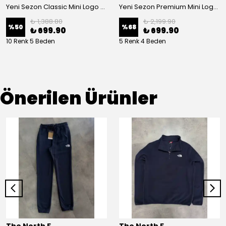
Yeni Sezon Classic Mini Logo Colourful Polo Yaka
Yeni Sezon Premium Mini Logo Yarım Fermuarlı Triko Polo Yaka
₺ 1,388.80
₺ 2,199.90
%
50
%
68
₺ 699.90
₺ 699.90
10 Renk 5 Beden
5 Renk 4 Beden
Önerilen Ürünler