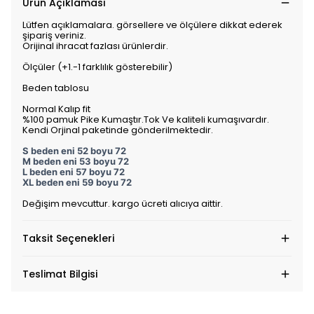
Ürün Açıklaması
Lütfen açıklamalara. görsellere ve ölçülere dikkat ederek
şipariş veriniz.
Orijinal ihracat fazlası ürünlerdir.
Ölçüler (+1.-1 farklılık gösterebilir)
Beden tablosu
Normal Kalıp fit
%100 pamuk Pike Kumaştır.Tok Ve kaliteli kumaşıvardır.
Kendi Orjinal paketinde gönderilmektedir.
S beden eni 52 boyu 72
M beden eni 53 boyu 72
L beden eni 57 boyu 72
XL beden eni 59 boyu 72
Değişim mevcuttur. kargo ücreti alıcıya aittir.
Taksit Seçenekleri
Teslimat Bilgisi