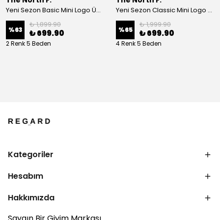
The North F.
The North F.
Yeni Sezon Basic Mini Logo Üç İplik Eşofman Altı
Yeni Sezon Classic Mini Logo Yarım Fermuarlı Polar
₺ 1,899.90
₺ 1,999.90
%
63
%
65
₺ 699.90
₺ 699.90
2 Renk 5 Beden
4 Renk 5 Beden
Kategoriler
Hesabım
Hakkımızda
Saygın Bir Giyim Markası.