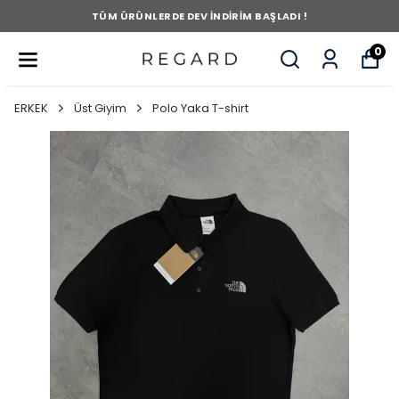
TÜM ÜRÜNLERDE DEV İNDİRİM BAŞLADI !
0
ERKEK
Üst Giyim
Polo Yaka T-shirt