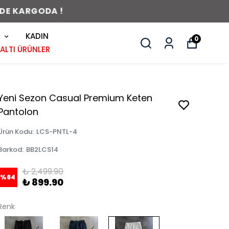
KADIN
0
 ALTI ÜRÜNLER
Yeni Sezon Casual Premium Keten
Pantolon
Ürün Kodu
:
LCS-PNTL-4
Barkod
:
BB2LCS14
₺ 2,499.90
%
64
₺ 899.90
Renk