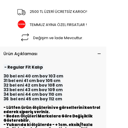
2500 TL ÜZERİ ÜCRETSİZ KARGO!
TEMMUZ AYINA ÖZEL FIRSATLAR !
Değişim ve İade Mevcuttur.
Ürün Açıklaması
- Regular Fit Kalıp
30 bel eni 40 cm boy 103 cm
31 bel eni 41 cm boy 105 cm
32 bel eni 42 cm boy 108 cm
33 bel eni 43 cm boy 109 cm
34 bel eni 44 cm boy 110 cm
36 bel eni 45 cm boy 112 cm
- Lütfen ürün ölçülerini ve görsellerini kontrol
ederek sipariş veriniz.
- Beden Ölçüleri Markalara Göre Değişiklik
Gösterebilir.
- Yukarıda ki ölçülerde - + 1cm. eksik/fazla