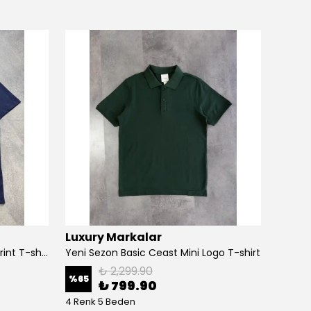
Luxury Markalar
Luxur
Yeni Sezon Classic Icon Logo Print T-shirt
Yeni Sezon Basic Ceast Mini Logo T-shirt
₺ 2,299.90
%
65
%
70
₺ 799.90
4 Renk 5 Beden
6 Renk