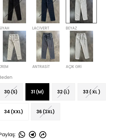
SİYAH
LACİVERT
BEYAZ
KREM
ANTRASİT
AÇIK GRİ
Beden
30 (S)
31 (M)
32 (L)
33 ( XL )
34 (XXL)
36 (3XL)
Paylaş
: