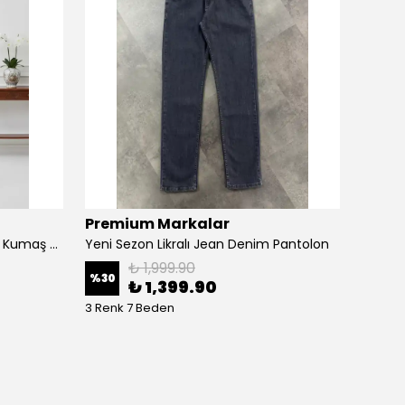
Premium Markalar
ZRA
Yeni Sezon Lastikli Relax Baggy Kumaş Pantalon
Yeni Sezon Likralı Jean Denim Pantolon
₺ 1,999.90
%
30
%
65
₺ 1,399.90
3 Renk 7 Beden
2 Renk