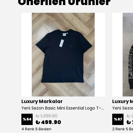
Önerilen Ürünler
Luxury Markalar
Luxury 
Yeni Sezon Two Mid Icon Mini Logo T-shirt
Yeni Sezon Basic Mini Essential Logo T-shirt
₺ 1,399.90
₺ 
%
64
%
67
₺ 499.90
₺ 
4 Renk 5 Beden
2 Renk 5 