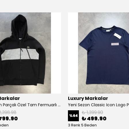
Markalar
Luxury Markalar
Yeni Sezon Parçalı Özel Tam Fermuarlı Ceket
2,398.98
₺ 1,399.90
%
64
799.90
₺ 499.90
Beden
3 Renk 5 Beden