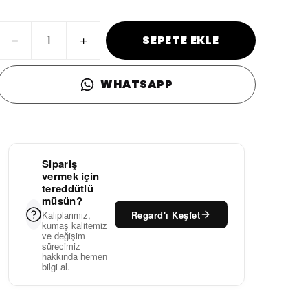
SEPETE EKLE
WHATSAPP
Sipariş
vermek için
tereddütlü
müsün?
Regard'ı Keşfet
Kalıplarımız,
kumaş kalitemiz
ve değişim
sürecimiz
hakkında hemen
bilgi al.