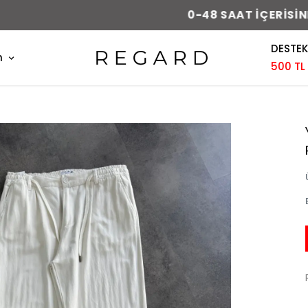
0-48 SAAT İÇERİSİNDE KARGODA !
DESTEK
m
500 TL