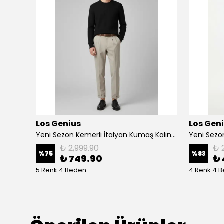
Los Genius
Los Gen
Yeni Sezon Müslin Arka Cep Detaylı Pantalon
Yeni Sezon Kemerli İtalyan Kumaş Kalın Kışlık Casual Pantalon
₺ 2,999.90
₺ 
%
75
%
83
₺ 749.90
₺ 
5 Renk 4 Beden
4 Renk 4 