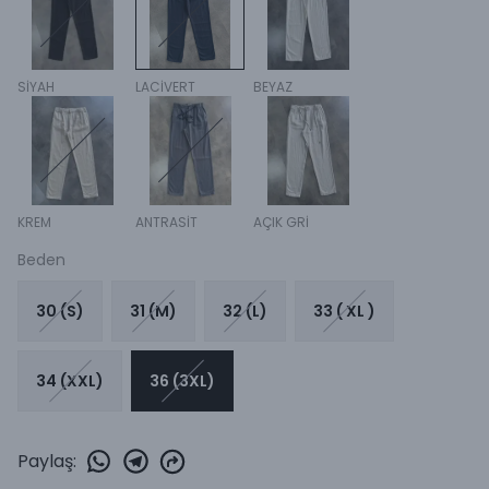
SİYAH
LACİVERT
BEYAZ
KREM
ANTRASİT
AÇIK GRİ
Beden
30 (S)
31 (M)
32 (L)
33 ( XL )
34 (XXL)
36 (3XL)
Paylaş
: