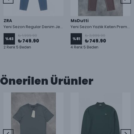
ZRA
MsDutti
Yeni Sezon Regular Denim Jean Pantolon
Yeni Sezon Yazlık Keten Premium Pantolon
₺ 1,999.90
₺ 3,999.90
%
63
%
81
₺ 749.90
₺ 749.90
2 Renk 5 Beden
4 Renk 5 Beden
Önerilen Ürünler