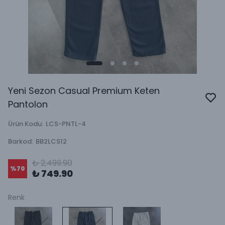
Yeni Sezon Casual Premium Keten
Pantolon
Ürün Kodu
:
LCS-PNTL-4
Barkod
:
BB2LCS12
₺ 2,499.90
%
70
₺ 749.90
Renk