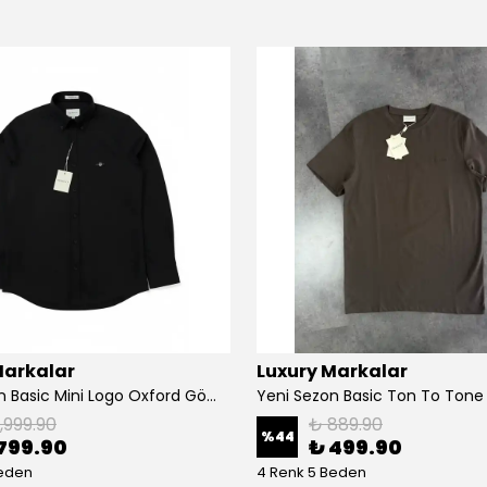
Markalar
Luxury Markalar
Yeni Sezon Basic Mini Logo Oxford Gömlek
1,999.90
₺ 889.90
%
44
799.90
₺ 499.90
Beden
4 Renk 5 Beden