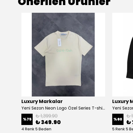
Önerilen Ürünler
Luxury Markalar
Luxury 
Yeni Sezon Basic Mini Logo Üç İplik Şardonsuz Sweatshirt
Yeni Sezon Neon Logo Özel Series T-shirt
₺ 1,399.90
₺ 
%
75
%
60
₺ 349.90
₺ 
4 Renk 5 Beden
5 Renk 5 