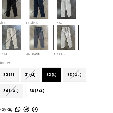
SİYAH
LACİVERT
BEYAZ
KREM
ANTRASİT
AÇIK GRİ
Beden
30 (S)
31 (M)
32 (L)
33 ( XL )
34 (XXL)
36 (3XL)
Paylaş
: