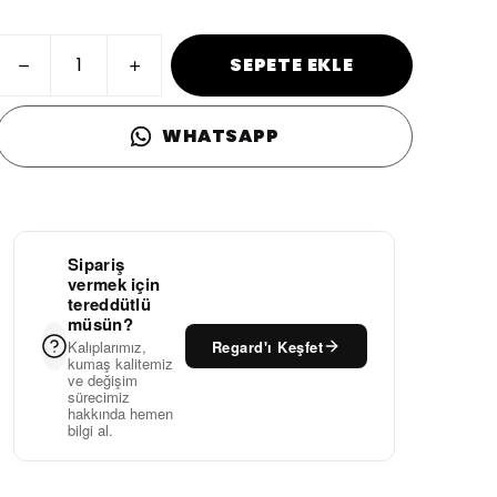
SEPETE EKLE
WHATSAPP
Sipariş
vermek için
tereddütlü
müsün?
Regard'ı Keşfet
Kalıplarımız,
kumaş kalitemiz
ve değişim
sürecimiz
hakkında hemen
bilgi al.