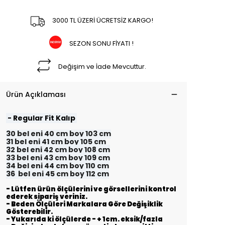
3000 TL ÜZERİ ÜCRETSİZ KARGO!
SEZON SONU FİYATI !
Değişim ve İade Mevcuttur.
Ürün Açıklaması
- Regular Fit Kalıp
30 bel eni 40 cm boy 103 cm
31 bel eni 41 cm boy 105 cm
32 bel eni 42 cm boy 108 cm
33 bel eni 43 cm boy 109 cm
34 bel eni 44 cm boy 110 cm
36 bel eni 45 cm boy 112 cm
- Lütfen ürün ölçülerini ve görsellerini kontrol
ederek sipariş veriniz.
- Beden Ölçüleri Markalara Göre Değişiklik
Gösterebilir.
- Yukarıda ki ölçülerde - + 1cm. eksik/fazla