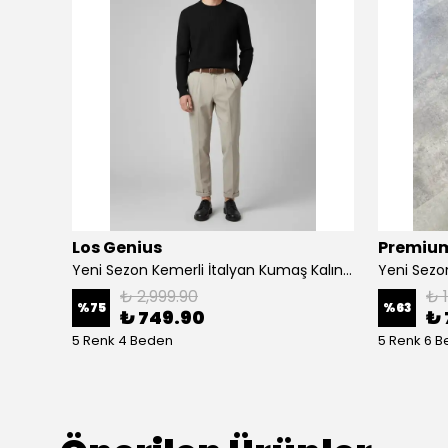
Los Genius
Premium
Yeni Sezon Yazlık Keten Premium Pantolon
Yeni Sezon Kemerli İtalyan Kumaş Kalın Kışlık Casual Pantalon
Yeni Sezo
₺ 2,999.90
₺ 
%
75
%
63
₺ 749.90
₺ 
5 Renk 4 Beden
5 Renk 6 