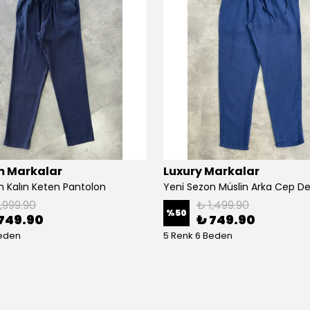
 Markalar
Luxury Markalar
n Kalın Keten Pantolon
1,999.90
₺ 1,499.90
%
50
749.90
₺ 749.90
Beden
5 Renk 6 Beden