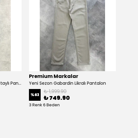
Premium Markalar
Los G
Yeni Sezon Müslin Arka Cep Detaylı Pantalon
Yeni Sezon Gabardin Likralı Pantalon
₺ 1,999.90
%
63
%
75
₺ 749.90
3 Renk 6 Beden
3 Renk