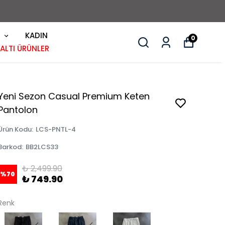
KADIN
0
 ALTI ÜRÜNLER
Yeni Sezon Casual Premium Keten
Pantolon
Ürün Kodu
:
LCS-PNTL-4
Barkod
:
BB2LCS33
₺ 2,499.90
%
70
₺ 749.90
Renk