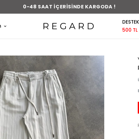
0-48 SAAT İÇERİSİNDE KARGODA !
DESTEK
m
500 TL