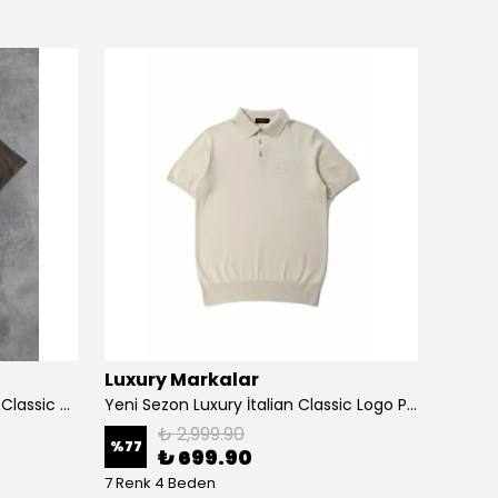
Luxury Markalar
Luxur
Yeni Sezon Basic Ton To Tone Classic T-shirt
Yeni Sezon Luxury İtalian Classic Logo Polo Yaka Triko
₺ 2,999.90
%
77
%
64
₺ 699.90
7 Renk 4 Beden
6 Renk