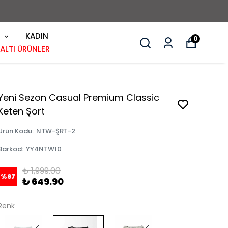
KADIN
0
 ALTI ÜRÜNLER
Yeni Sezon Casual Premium Classic
Keten Şort
Ürün Kodu
:
NTW-ŞRT-2
Barkod
:
YY4NTW10
₺ 1,999.00
%
67
₺ 649.90
Renk