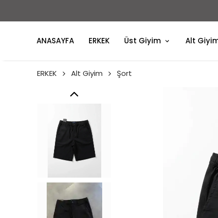
TÜM ÜRÜNLE
ANASAYFA
ERKEK
Üst Giyim
Alt Giyi
ERKEK
Alt Giyim
Şort