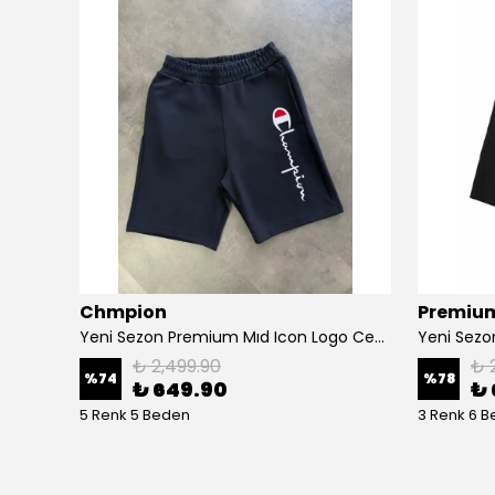
Chmpion
Premium
Yeni Sezon Diamond Air Jordan Relax Basketball Şort
Yeni Sezon Premium Mıd Icon Logo Ceast Şort
₺ 2,499.90
₺ 
%
74
%
78
₺ 649.90
₺ 
5 Renk 5 Beden
3 Renk 6 