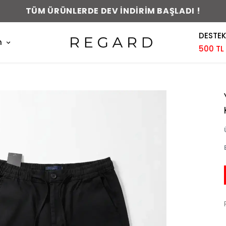
RDE DEV İNDİRİM BAŞLADI !
DESTEK
m
500 TL