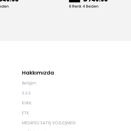
Beden
6 Renk 4 Beden
Hakkımızda
İletişim
S.S.S
KVKK
ETK
MESAFELİ SATIŞ SÖZLEŞMESİ