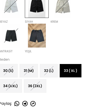
BEYAZ
SİYAH
KREM
ANTRASİT
YEŞİL
Beden
30 (S)
31 (M)
32 (L)
33 ( XL )
34 (XXL)
36 (3XL)
Paylaş
: