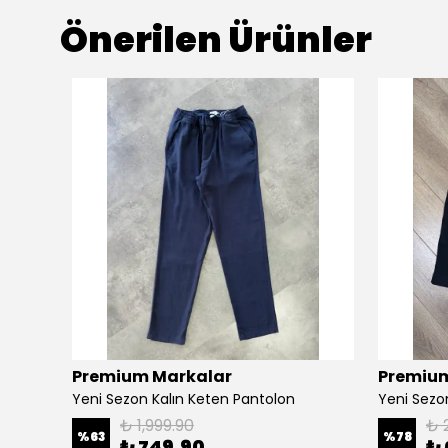
Önerilen Ürünler
Premium Markalar
Premium
Yeni Sezon Arka Cep Detay Müslin Pantolon
Yeni Sezon Kalın Keten Pantolon
₺ 1,999.90
₺ 
%
63
%
78
₺ 749.90
₺ 