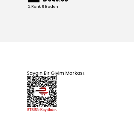
2 Renk 6 Beden
1 Renk 
Saygın Bir Giyim Markası.