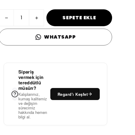
SEPETE EKLE
WHATSAPP
Sipariş
vermek için
tereddütlü
müsün?
Regard'ı Keşfet
Kalıplarımız,
kumaş kalitemiz
ve değişim
sürecimiz
hakkında hemen
bilgi al.