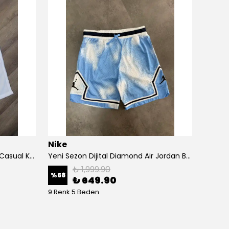
Nike
MsDu
Yeni Sezon Classic Logo Basic Casual Keten Şort
Yeni Sezon Dijital Diamond Air Jordan Basketball Şort
₺ 1,999.90
%
68
%
78
₺ 649.90
9 Renk 5 Beden
5 Renk