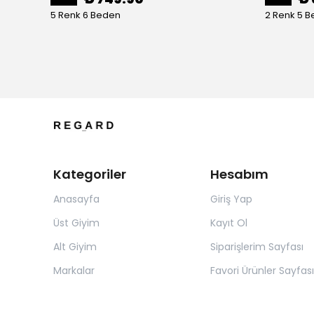
5 Renk 6 Beden
2 Renk 5 
Kategoriler
Hesabım
Anasayfa
Giriş Yap
Üst Giyim
Kayıt Ol
Alt Giyim
Siparişlerim Sayfası
Markalar
Favori Ürünler Sayfası