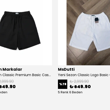
 Markalar
MsDutti
Yeni Sezon Classic Premium Basic Casual Müslin Şort
2,999.90
₺ 2,999.90
%
78
649.90
₺ 649.90
Beden
5 Renk 6 Beden