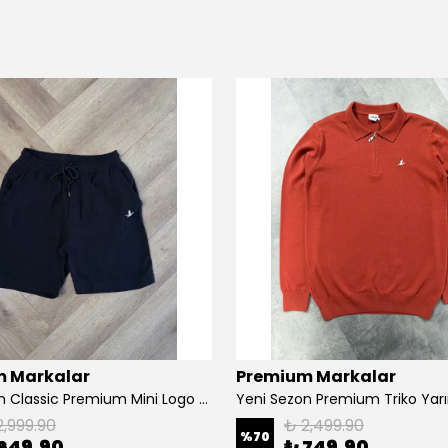
 Markalar
Premium Markalar
Yeni Sezon Classic Premium Mini Logo Regular Casual Müslin Şort
2,999.90
₺ 2,499.90
%
70
649.90
₺ 749.90