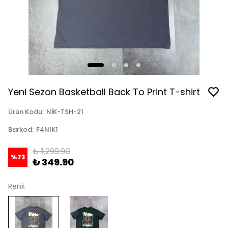
Yeni Sezon Basketball Back To Print T-shirt
Ürün Kodu
:
NİK-TSH-21
Barkod
:
F4NIK1
₺ 1,299.90
%
73
₺ 349.90
Renk