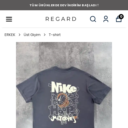
TÜM ÜRÜNLERDE DEV İNDİRİM BAŞLADI !
0
ERKEK
Üst Giyim
T-shirt