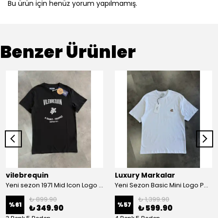
Bu ürün için henüz yorum yapılmamış.
Benzer Ürünler
vilebrequin
Luxury Markalar
Yeni sezon 1971 Mid Icon Logo Tortoise T-shirt
Yeni Sezon Basic Mini Logo Patch T-shirt
₺ 899.90
₺ 1,399.90
%
61
%
57
₺ 349.90
₺ 599.90