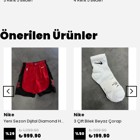
3 Renk 5 Beden
4 Renk 5 Beden
Önerilen Ürünler
Nike
Nike
Yeni Sezon Dijital Diamond Houston Basketboll Şort
3 Çift Bilek Beyaz Çorap
₺ 1,399.90
₺ 399.90
%
29
%
50
₺ 999.90
₺ 199.90