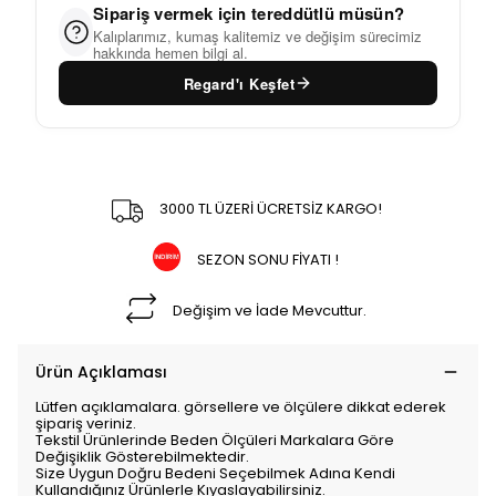
Sipariş vermek için tereddütlü müsün?
Kalıplarımız, kumaş kalitemiz ve değişim sürecimiz
hakkında hemen bilgi al.
Regard'ı Keşfet
3000 TL ÜZERİ ÜCRETSİZ KARGO!
SEZON SONU FİYATI !
Değişim ve İade Mevcuttur.
Ürün Açıklaması
Lütfen açıklamalara. görsellere ve ölçülere dikkat ederek
şipariş veriniz.
Tekstil Ürünlerinde Beden Ölçüleri Markalara Göre
Değişiklik Gösterebilmektedir.
Size Uygun Doğru Bedeni Seçebilmek Adına Kendi
Kullandığınız Ürünlerle Kıyaslayabilirsiniz.