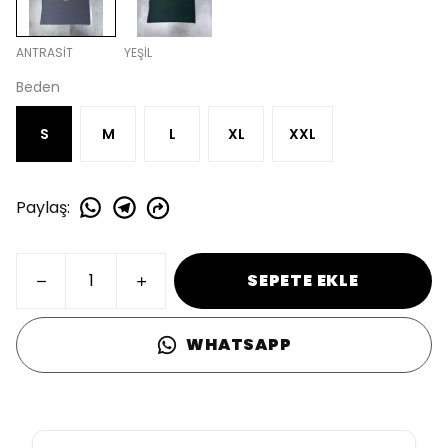
ANTRASİT
YEŞİL
Beden
S
M
L
XL
XXL
Paylaş
:
SEPETE EKLE
WHATSAPP