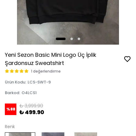
Yeni Sezon Basic Mini Logo Üç İplik
Şardonsuz Sweatshirt
1 değerlendirme
Ürün Kodu
:
LCS-SWT-9
Barkod
:
O4LCS1
₺ 3,999.90
%
88
₺ 499.90
Renk