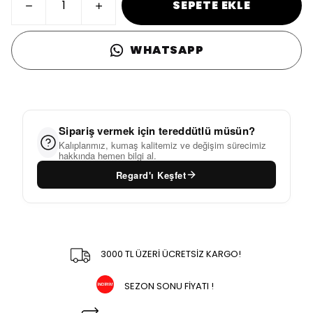
SEPETE EKLE
WHATSAPP
Sipariş vermek için tereddütlü müsün?
Kalıplarımız, kumaş kalitemiz ve değişim sürecimiz
hakkında hemen bilgi al.
Regard'ı Keşfet
3000 TL ÜZERİ ÜCRETSİZ KARGO!
SEZON SONU FİYATI !