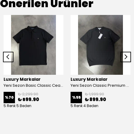
Önerilen Ürünler
Luxury Markalar
Luxury Markalar
Yeni Sezon Basic Classic Ceast Mini Logo T-shirt
Yeni Sezon Classic Premium Basic Mini Logo Logo Triko T-shirt
₺ 2,299.90
₺ 1,999.90
%
70
%
55
₺ 699.90
₺ 899.90
5 Renk 5 Beden
5 Renk 4 Beden