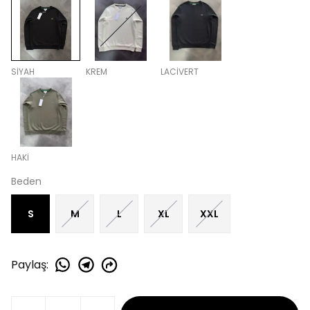
SİYAH
KREM
LACİVERT
HAKİ
Beden
S
M
L
XL
XXL
Paylaş
: