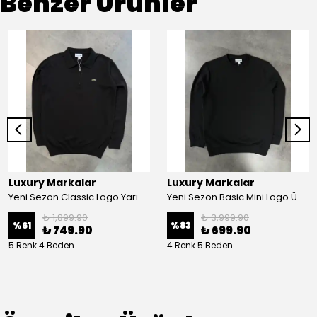
Benzer Ürünler
Luxury Markalar
Luxury Markalar
Yeni Sezon Classic Logo Yarım Fermualı Triko Sweatshirt
Yeni Sezon Basic Mini Logo Üç İplik Şardonsuz Sweatshirt
₺ 1,899.90
₺ 3,999.90
%
61
%
83
₺ 749.90
₺ 699.90
5 Renk 4 Beden
4 Renk 5 Beden