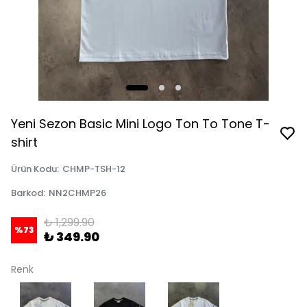
Yeni Sezon Basic Mini Logo Ton To Tone T-
shirt
Ürün Kodu
:
CHMP-TSH-12
Barkod
:
NN2CHMP26
₺ 1,299.90
%
73
₺ 349.90
Renk