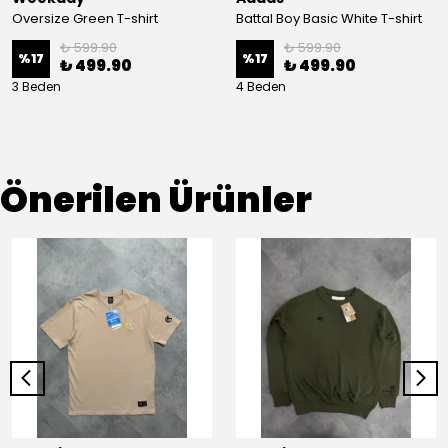
Oversize Green T-shirt
Battal Boy Basic White T-shirt
₺ 599.90
₺ 599.90
%
17
%
17
₺ 499.90
₺ 499.90
3 Beden
4 Beden
Önerilen Ürünler