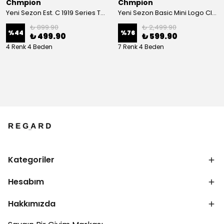
Chmpion
Chmpion
Yeni Sezon Est. C 1919 Series T-shirt
Yeni Sezon Basic Mini Logo Classic Sweatshirt
₺ 899.90
₺ 2,499.90
%
44
%
76
₺ 499.90
₺ 599.90
4 Renk 4 Beden
7 Renk 4 Beden
Kategoriler
Hesabım
Hakkımızda