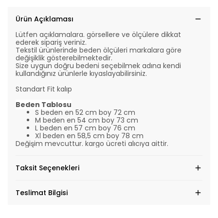
Ürün Açıklaması
Lütfen açıklamalara. görsellere ve ölçülere dikkat
ederek sipariş veriniz.
Tekstil ürünlerinde beden ölçüleri markalara göre
değişiklik gösterebilmektedir.
Size uygun doğru bedeni seçebilmek adına kendi
kullandığınız ürünlerle kıyaslayabilirsiniz.
Standart Fit kalıp
Beden Tablosu
S beden en 52 cm boy 72 cm
M beden en 54 cm boy 73 cm
L beden en 57 cm boy 76 cm
Xl beden en 58,5 cm boy 78 cm
Değişim mevcuttur. kargo ücreti alıcıya aittir.
Taksit Seçenekleri
Teslimat Bilgisi