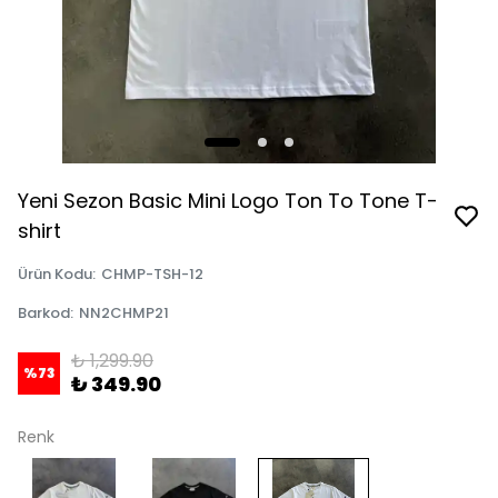
Yeni Sezon Basic Mini Logo Ton To Tone T-
shirt
Ürün Kodu
:
CHMP-TSH-12
Barkod
:
NN2CHMP21
₺ 1,299.90
%
73
₺ 349.90
Renk