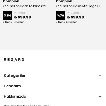
Chmpion
Chmpion
Yeni Sezon Back To Print Athletics Depth T-shirt
Yeni Sezon Basic Mini Logo Classic Sweatshirt
₺ 1,299.90
₺ 2,499.90
%
54
%
76
₺ 599.90
₺ 599.90
2 Renk 5 Beden
7 Renk 4 Beden
Kategoriler
Hesabım
Hakkımızda