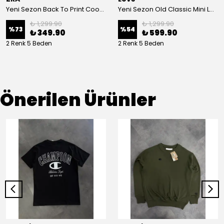
Yeni Sezon Back To Print Cookie T-shirt
Yeni Sezon Old Classic Mini Logo Basic T-shirt
₺ 1,299.90
₺ 1,299.90
%
73
%
54
₺ 349.90
₺ 599.90
2 Renk 5 Beden
2 Renk 5 Beden
Önerilen Ürünler