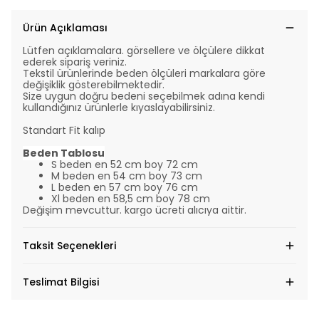
Ürün Açıklaması
Lütfen açıklamalara. görsellere ve ölçülere dikkat
ederek sipariş veriniz.
Tekstil ürünlerinde beden ölçüleri markalara göre
değişiklik gösterebilmektedir.
Size uygun doğru bedeni seçebilmek adına kendi
kullandığınız ürünlerle kıyaslayabilirsiniz.
Standart Fit kalıp
Beden Tablosu
S beden en 52 cm boy 72 cm
M beden en 54 cm boy 73 cm
L beden en 57 cm boy 76 cm
Xl beden en 58,5 cm boy 78 cm
Değişim mevcuttur. kargo ücreti alıcıya aittir.
Taksit Seçenekleri
Teslimat Bilgisi