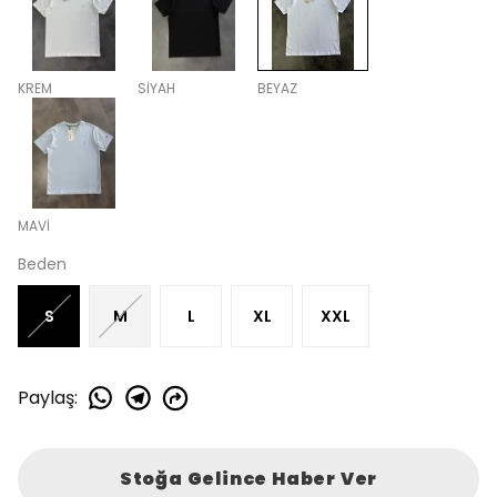
KREM
SİYAH
BEYAZ
MAVİ
Beden
S
M
L
XL
XXL
Paylaş
:
Stoğa Gelince Haber Ver