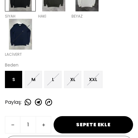
SİYAH
HAKİ
BEYAZ
LACİVERT
Beden
S
M
L
XL
XXL
Paylaş
:
SEPETE EKLE