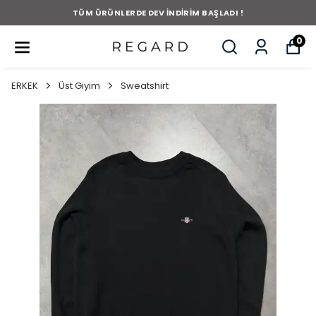
TÜM ÜRÜNLERDE DEV İNDİRİM BAŞLADI !
0
ERKEK
Üst Giyim
Sweatshirt