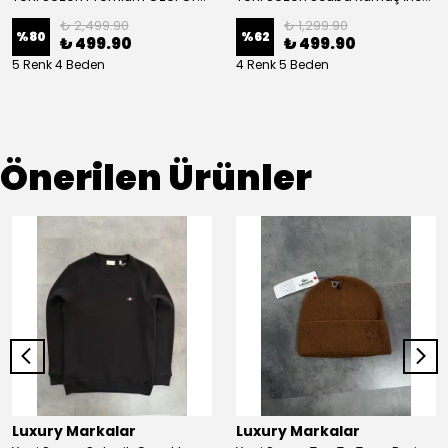
₺ 2,499.90
₺ 1,299.90
%
80
%
62
₺ 499.90
₺ 499.90
5 Renk 4 Beden
4 Renk 5 Beden
Önerilen Ürünler
Luxury Markalar
Luxury Markalar