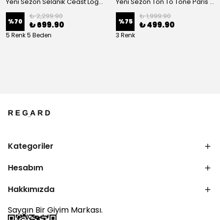
Yeni Sezon Selanik Ceast Logo Sweatshirt
Yeni Sezon Ton To Tone Paris Bere
₺ 2,299.90
₺ 1,999.90
%
70
%
75
₺ 699.90
₺ 499.90
5 Renk 5 Beden
3 Renk
Kategoriler
Hesabım
Hakkımızda
Saygın Bir Giyim Markası.