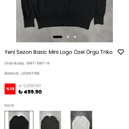
Yeni Sezon Basic Mini Logo Özel Örgü Triko
Ürün Kodu
:
GNT-SWT-8
Barkod
:
J2GNT186
₺ 2,299.90
%
78
₺ 499.90
Renk